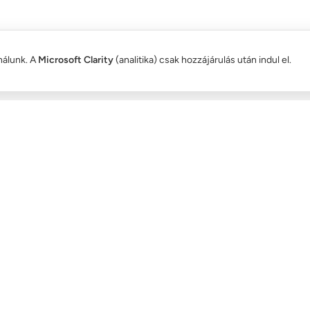
nálunk. A
Microsoft Clarity
(analitika) csak hozzájárulás után indul el.
ŐSÉGEK:
SZÁLLÍTÓ PARTNEREK: