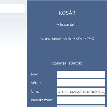
KOSÁR
A kosár üres
Az árak tartalmazzák az ÁFA-t (27%)
Szállítási adatok:
*
Név:
*
Város:
*
Cím:
*
Irányítószám: