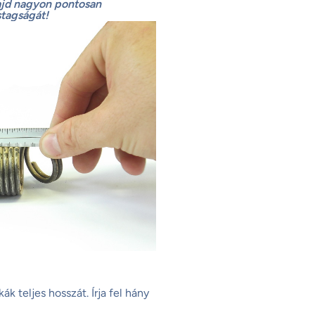
ajd nagyon pontosan
stagságát!
k teljes hosszát. Írja fel hány