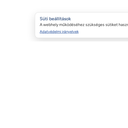
Süti beállítások
A webhely működéséhez szükséges sütiket hasz
Adatvédelmi irányelvek
ÜGYFÉLSZOLGÁLAT:
FIZETÉSI LEHET
email:info@garazskapurugo.hu
+36 20 323 9255