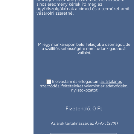
sincs eredmény kérlek írd meg az
ügyfélszolgálatnak a címed és a terméket amit
vásárolni szeretnél.
Mi egy munkanapon belül feladjuk a csomagot, de
a szállítók sebességére nem tudunk garanciát
vállalni.
Elolvastam és elfogadtam
az általános
szerzódési feltételeket
valamint az
adatvédelmi
nyilatokozatot
Fizetendő: 0 Ft
Az árak tartalmazzák az ÁFA-t (27%)