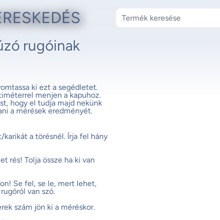
ERESKEDÉS
úzó rugóinak
omtassa ki ezt a segédletet.
ntiméterrel menjen a kapuhoz.
st, hogy el tudja majd nekünk
ani a mérések eredményét.
rikát a törésnél. Írja fel hány
 rés! Tolja össze ha ki van
! Se fel, se le, mert lehet,
rugóról van szó.
rek szám jön ki a méréskor.