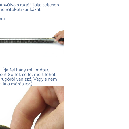
inyúlva a rugó! Tolja teljesen
meneteket/karikákat.
ni.
Írja fel hány milliméter.
! Se fel, se le, mert lehet,
rugóról van szó. Vagyis nem
n ki a méréskor.)