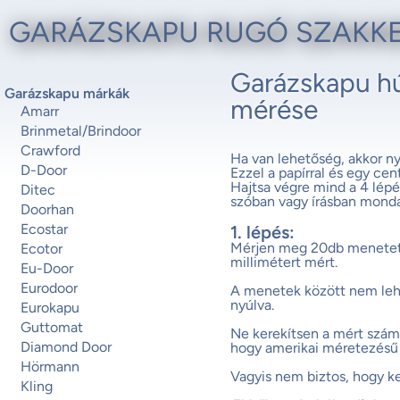
GARÁZSKAPU RUGÓ SZAKK
Garázskapu h
Garázskapu márkák
mérése
Amarr
Brinmetal/Brindoor
Crawford
Ha van lehetőség, akkor ny
D-Door
Ezzel a papírral és egy ce
Hajtsa végre mind a 4 lépé
Ditec
szóban vagy írásban mond
Doorhan
Ecostar
1. lépés:
Mérjen meg 20db menetet/ka
Ecotor
millimétert mért.
Eu-Door
Eurodoor
A menetek között nem lehet
nyúlva.
Eurokapu
Guttomat
Ne kerekítsen a mért számon
Diamond Door
hogy amerikai méretezésű 
Hörmann
Vagyis nem biztos, hogy ke
Kling