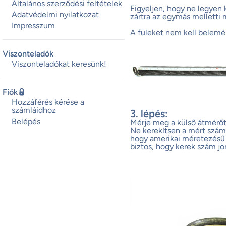
Általános szerződési feltételek
Figyeljen, hogy ne legyen k
Adatvédelmi nyilatkozat
zártra az egymás melletti 
Impresszum
A füleket nem kell belemér
Viszonteladók
Viszonteladókat keresünk!
Fiók
Hozzáférés kérése a
számláidhoz
3. lépés:
Belépés
Mérje meg a külső átmérőt. 
Ne kerekítsen a mért számon
hogy amerikai méretezésű 
biztos, hogy kerek szám jö