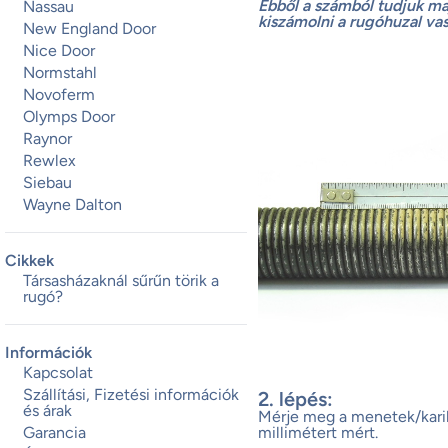
Ebből a számból tudjuk m
Nassau
kiszámolni a rugóhuzal va
New England Door
Nice Door
Normstahl
Novoferm
Olymps Door
Raynor
Rewlex
Siebau
Wayne Dalton
Cikkek
Társasházaknál sűrűn törik a
rugó?
Információk
Kapcsolat
Szállítási, Fizetési információk
2. lépés:
és árak
Mérje meg a menetek/kariká
Garancia
millimétert mért.