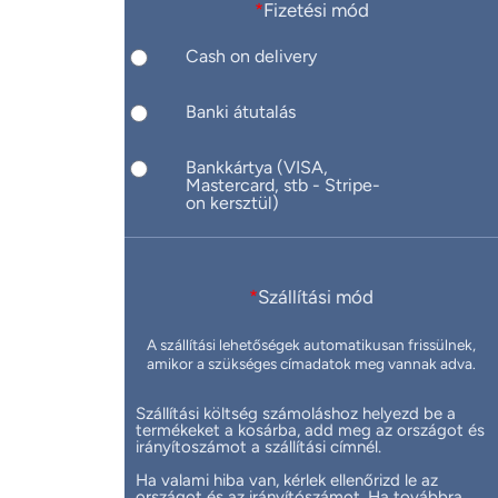
*
Fizetési mód
Cash on delivery
Banki átutalás
Bankkártya (VISA,
Mastercard, stb - Stripe-
on kersztül)
*
Szállítási mód
A szállítási lehetőségek automatikusan frissülnek,
amikor a szükséges címadatok meg vannak adva.
Szállítási költség számoláshoz helyezd be a
termékeket a kosárba, add meg az országot és
irányítoszámot a szállítási címnél.
Ha valami hiba van, kérlek ellenőrizd le az
országot és az irányítószámot. Ha továbbra