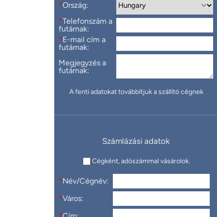
*
Ország:
*
Telefonszám a
futárnak:
*
E-mail cím a
futárnak:
Megjegyzés a
futárnak:
A fenti adatokat továbbítjuk a szállító cégnek
Számlázási adatok
Cégként, adószámmal vásárolok.
*
Név/Cégnév:
*
Város:
*
Cím: