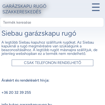
☰
GARÁZSKAPU RUGÓ
SZAKKERESKEDÉS
Siebau garázskapu rugó
A legtöbb Siebau kapuhoz szállítunk rugókat. Az Siebau
kapuknál a rugó megmérésére van szükségünk a
beazonosításához. A legtöbb rugót másnapra szállítjuk, de
jelenleg webshopban ez a termék nem rendelhető.
CSAK TELEFONON RENDELHETŐ
Árakért és rendelésért hívja:
+36 20 32 39 255
info kukac garazskapurugo.hu