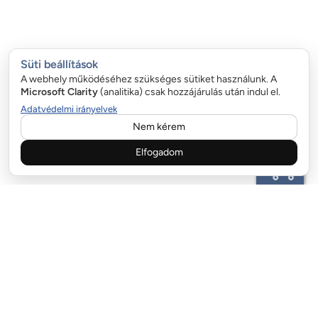
Süti beállítások
A webhely működéséhez szükséges sütiket használunk. A
Microsoft Clarity
(analitika) csak hozzájárulás után indul el.
Adatvédelmi irányelvek
Nem kérem
Elfogadom
ÜGYFÉLSZOLGÁLAT:
email:info@garazskapurugo.hu
+36 20 323 9255