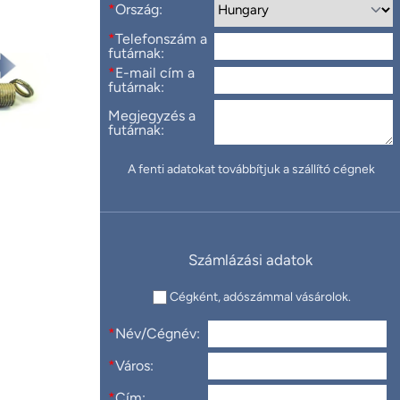
*
Ország:
*
Telefonszám a
futárnak:
*
E-mail cím a
futárnak:
Megjegyzés a
futárnak:
A fenti adatokat továbbítjuk a szállító cégnek
Számlázási adatok
Cégként, adószámmal vásárolok.
*
Név/Cégnév:
*
Város:
*
Cím: