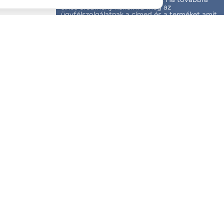
sincs eredmény kérlek írd meg az
ügyfélszolgálatnak a címed és a terméket amit
vásárolni szeretnél.
Mi egy munkanapon belül feladjuk a csomagot, de
a szállítók sebességére nem tudunk garanciát
vállalni.
Elolvastam és elfogadtam
az általános
szerzódési feltételeket
valamint az
adatvédelmi
nyilatokozatot
Fizetendő: 0 Ft
Az árak tartalmazzák az ÁFA-t (27%)