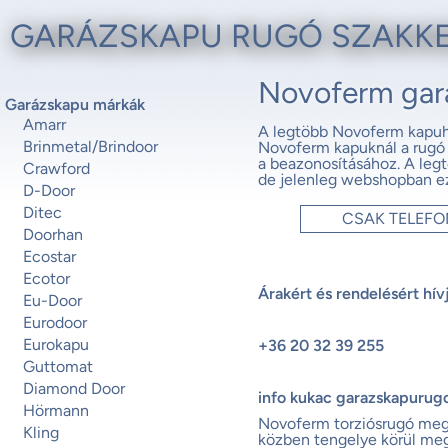
GARÁZSKAPU RUGÓ SZAKK
Novoferm gar
Garázskapu márkák
Amarr
A legtöbb Novoferm kapuho
Brinmetal/Brindoor
Novoferm kapuknál a rug
a beazonosításához. A legt
Crawford
de jelenleg webshopban e
D-Door
Ditec
CSAK TELEF
Doorhan
Ecostar
Ecotor
Árakért és rendelésért hív
Eu-Door
Eurodoor
Eurokapu
+36 20 32 39 255
Guttomat
Diamond Door
info kukac garazskapurug
Hörmann
Novoferm torziósrugó me
Kling
közben tengelye körül meg