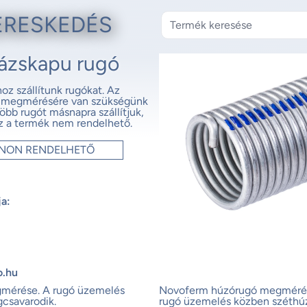
ERESKEDÉS
ázskapu rugó
z szállítunk rugókat. Az
ó megmérésére van szükségünk
öbb rugót másnapra szállítjuk,
z a termék nem rendelhető.
ONON RENDELHETŐ
ja:
o.hu
gmérése.
A rugó üzemelés
Novoferm húzórugó megméré
csavarodik.
rugó üzemelés közben széthúz