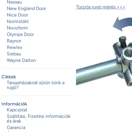
Nassau
Torziós rugó mérés >>>
New England Door
Nice Door
Normstahl
Novoferm
Olymps Door
Raynor
Rewlex
Siebau
Wayne Dalton
Cikkek
Társasházaknál sűrűn törik a
rugó?
Információk
Kapcsolat
Szállítási, Fizetési információk
és árak
Garancia