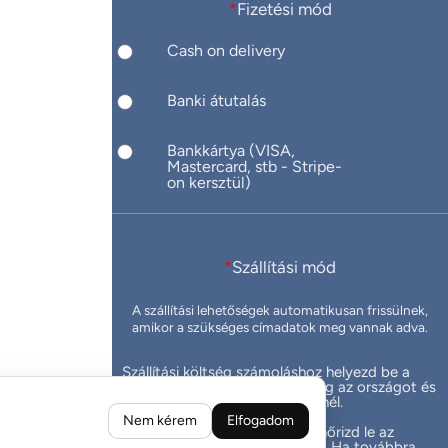
*
Fizetési mód
Cash on delivery
Banki átutalás
Bankkártya (VISA,
Mastercard, stb - Stripe-
on kersztül)
*
Szállítási mód
A szállítási lehetőségek automatikusan frissülnek,
amikor a szükséges címadatok meg vannak adva.
Szállítási költség számoláshoz helyezd be a
termékeket a kosárba, add meg az országot és
irányítoszámot a szállítási címnél.
Nem kérem
Elfogadom
Ha valami hiba van, kérlek ellenőrizd le az
országot és az irányítószámot. Ha továbbra