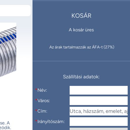
KOSÁR
A kosár üres
Az árak tartalmazzák az ÁFA-t (27%)
Szállítási adatok:
*
Név:
*
Város:
*
Cím:
*
Irányítószám:
se.
A
ódik.