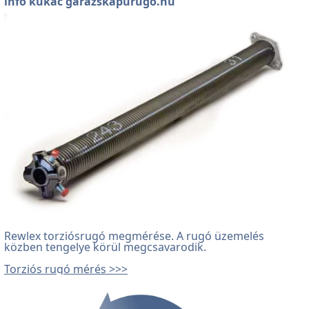
info kukac garazskapurugo.hu
Rewlex torziósrugó megmérése.
A rugó üzemelés
közben tengelye körül megcsavarodik.
Torziós rugó mérés >>>