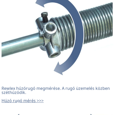
Rewlex húzórugó megmérése.
A rugó üzemelés közben
széthúzódik.
Húzó rugó mérés >>>