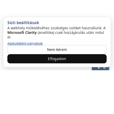
Süti beállítások
A webhely működéséhez szükséges sütiket használunk. A
Microsoft Clarity
(analitika) csak hozzájárulás után indul
el.
Adatvédelmi irányelvek
Nem kérem
Elfogadom
ÜGYFÉLSZOLGÁLAT:
email:info@garazskapurugo.hu