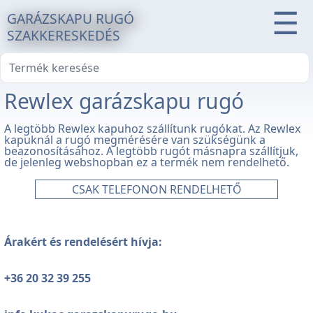
☰
GARÁZSKAPU RUGÓ
SZAKKERESKEDÉS
Rewlex garázskapu rugó
A legtöbb Rewlex kapuhoz szállítunk rugókat. Az Rewlex
kapuknál a rugó megmérésére van szükségünk a
beazonosításához. A legtöbb rugót másnapra szállítjuk,
de jelenleg webshopban ez a termék nem rendelhető.
CSAK TELEFONON RENDELHETŐ
Árakért és rendelésért hívja:
+36 20 32 39 255