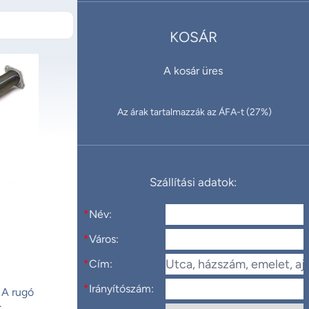
KOSÁR
A kosár üres
Az árak tartalmazzák az ÁFA-t (27%)
Szállítási adatok:
*
Név:
*
Város:
*
Cím:
*
Irányítószám:
A rugó
.