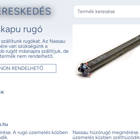
ERESKEDÉS
skapu rugó
szállítunk rugókat. Az Nassau
ére van szükségünk a
b rugót másnapra szállítjuk, de
 termék nem rendelhető.
ONON RENDELHETŐ
ja:
o.hu
érése.
A rugó üzemelés közben
Nassau húzórugó megmérése.
dik.
üzemelés közben széthúzódik