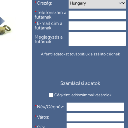
*
Ország:
*
Telefonszám a
futárnak:
*
E-mail cím a
futárnak:
Megjegyzés a
futárnak:
A fenti adatokat továbbítjuk a szállító cégnek
Számlázási adatok
Cégként, adószámmal vásárolok.
*
Név/Cégnév:
*
Város:
*
Cím: