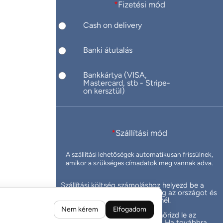
*
Fizetési mód
Cash on delivery
Banki átutalás
Bankkártya (VISA,
Mastercard, stb - Stripe-
on kersztül)
*
Szállítási mód
A szállítási lehetőségek automatikusan frissülnek,
amikor a szükséges címadatok meg vannak adva.
Szállítási költség számoláshoz helyezd be a
termékeket a kosárba, add meg az országot és
irányítoszámot a szállítási címnél.
Nem kérem
Elfogadom
Ha valami hiba van, kérlek ellenőrizd le az
országot és az irányítószámot. Ha továbbra