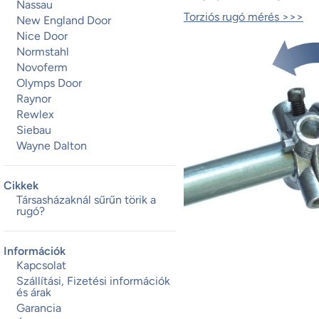
Nassau
Torziós rugó mérés >>>
New England Door
Nice Door
Normstahl
Novoferm
Olymps Door
Raynor
Rewlex
Siebau
Wayne Dalton
Cikkek
Társasházaknál sűrűn törik a
rugó?
Információk
Kapcsolat
Szállítási, Fizetési információk
és árak
Garancia