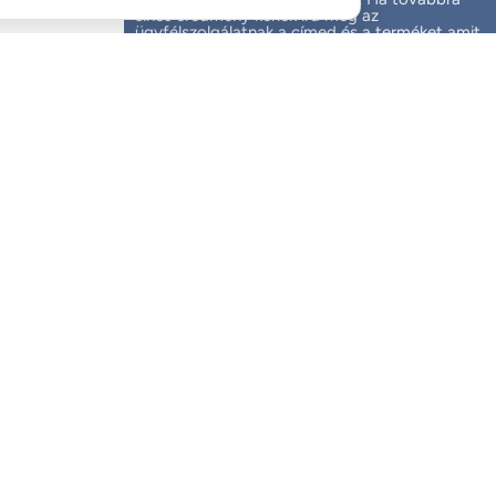
sincs eredmény kérlek írd meg az
ügyfélszolgálatnak a címed és a terméket amit
vásárolni szeretnél.
Mi egy munkanapon belül feladjuk a csomagot, de
a szállítók sebességére nem tudunk garanciát
vállalni.
Elolvastam és elfogadtam
az általános
szerzódési feltételeket
valamint az
adatvédelmi
nyilatokozatot
Fizetendő: 0 Ft
Az árak tartalmazzák az ÁFA-t (27%)