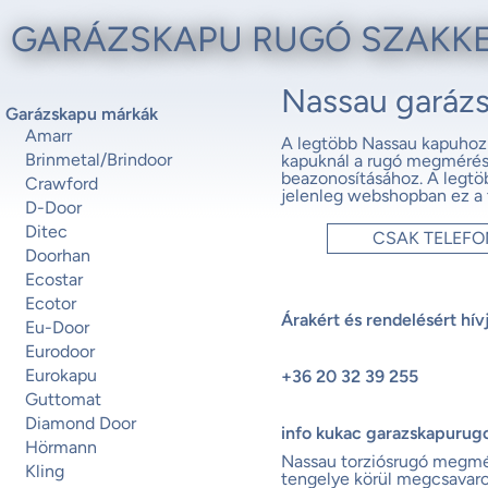
GARÁZSKAPU RUGÓ SZAKK
Nassau garáz
Garázskapu márkák
Amarr
A legtöbb Nassau kapuhoz 
Brinmetal/Brindoor
kapuknál a rugó megmérés
beazonosításához. A legtöb
Crawford
jelenleg webshopban ez a
D-Door
Ditec
CSAK TELEF
Doorhan
Ecostar
Ecotor
Árakért és rendelésért hív
Eu-Door
Eurodoor
Eurokapu
+36 20 32 39 255
Guttomat
Diamond Door
info kukac garazskapurug
Hörmann
Nassau torziósrugó megm
Kling
tengelye körül megcsavaro