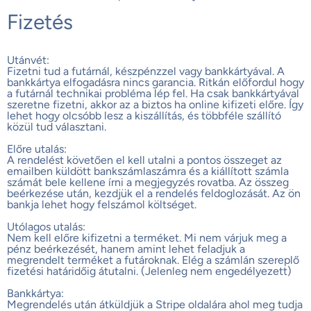
Fizetés
Utánvét:
Fizetni tud a futárnál, készpénzzel vagy bankkártyával. A
bankkártya elfogadásra nincs garancia. Ritkán előfordul hogy
a futárnál technikai probléma lép fel. Ha csak bankkártyával
szeretne fizetni, akkor az a biztos ha online kifizeti előre. Így
lehet hogy olcsóbb lesz a kiszállítás, és többféle szállító
közül tud választani.
Előre utalás:
A rendelést követően el kell utalni a pontos összeget az
emailben küldött bankszámlaszámra és a kiállított számla
számát bele kellene írni a megjegyzés rovatba. Az összeg
beérkezése után, kezdjük el a rendelés feldoglozását. Az ön
bankja lehet hogy felszámol költséget.
Utólagos utalás:
Nem kell előre kifizetni a terméket. Mi nem várjuk meg a
pénz beérkezését, hanem amint lehet feladjuk a
megrendelt terméket a futároknak. Elég a számlán szereplő
fizetési határidőig átutalni. (Jelenleg nem engedélyezett)
Bankkártya:
Megrendelés után átküldjük a Stripe oldalára ahol meg tudja