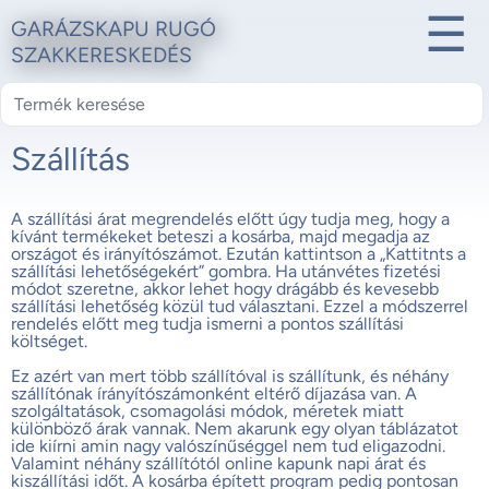
☰
GARÁZSKAPU RUGÓ
SZAKKERESKEDÉS
Szállítás
A szállítási árat megrendelés előtt úgy tudja meg, hogy a
kívánt termékeket beteszi a kosárba, majd megadja az
országot és irányítószámot. Ezután kattintson a „Kattitnts a
szállítási lehetőségekért” gombra. Ha utánvétes fizetési
módot szeretne, akkor lehet hogy drágább és kevesebb
szállítási lehetőség közül tud választani. Ezzel a módszerrel
rendelés előtt meg tudja ismerni a pontos szállítási
költséget.
Ez azért van mert több szállítóval is szállítunk, és néhány
szállítónak írányítószámonként eltérő díjazása van. A
szolgáltatások, csomagolási módok, méretek miatt
különböző árak vannak. Nem akarunk egy olyan táblázatot
ide kiírni amin nagy valószínűséggel nem tud eligazodni.
Valamint néhány szállítótól online kapunk napi árat és
kiszállítási időt. A kosárba épített program pedig pontosan