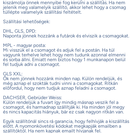
kiszámolja önnek mennyibe fog kerülni a szállítás. Ha nem
jelenik meg valamelyik szállító, akkor lehet hogy a csomag
túllépte valamelyik szállítási feltételt.
Szállítási lehetőségek:
DHL, GLS, DPD:
Naponta jönnek hozzánk a futárok és elviszik a csomagokat.
MPL - magyar posta:
Mi visszük el a csomagot és adjuk fel a postán. Ha túl
vagyunk terhelve lehet hogy nem tudunk azonnal elmenni
és sorba állni. Emiatt nem biztos hogy 1 munkanapon belül
fel tudjuk adni a csomagot.
GLS XXL:
Ők nem jönnek hozzánk minden nap. Külön rendeljük, és
még aznap el szokták tudni vinni a csomagokat. Ritkán
előfordul, hogy nem tudjuk aznap feladni a csomagot.
DACHSER, Gebrüder Weiss:
Külön rendeljük a fuvart így mindig másnap veszik fel a
csomagot, és harmadnap szállítják ki. Ha minden jól megy
és nincs kapacitás hiányuk, bár ez csak nagyon ritkán van.
Egyik szállítónál sincs rá garancia, hogy felhívják a kiszállítás
előtt. A nyomonkövetési kódokat megkapják emailben a
szállítóktól. Ha nem kapnak emailt hívjanak fel.