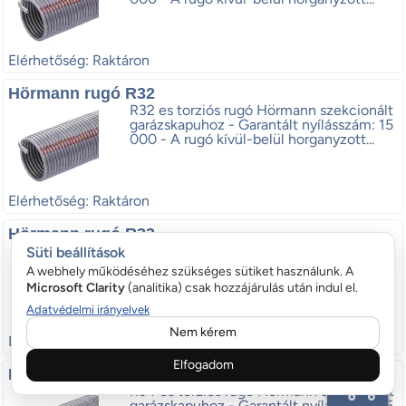
Elérhetőség: Raktáron
Hörmann rugó R32
R32 es torziós rugó Hörmann szekcionált
garázskapuhoz - Garantált nyílásszám: 15
000 - A rugó kívül-belül horganyzott...
Elérhetőség: Raktáron
Hörmann rugó R33
R33 as torziós rugó Hörmann szekcionált
Süti beállítások
garázskapuhoz - Garantált nyílásszám: 10
A webhely működéséhez szükséges sütiket használunk. A
000 - A rugó kívül-belül horganyzott...
Microsoft Clarity
(analitika) csak hozzájárulás után indul el.
Adatvédelmi irányelvek
Nem kérem
Elérhetőség: Raktáron
Elfogadom
Hörmann rugó R34
R34 es torziós rugó Hörmann szekcionált
garázskapuhoz - Garantált nyílásszám: 15