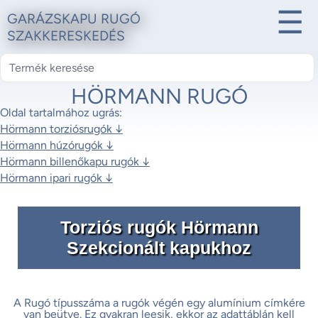
☰
GARÁZSKAPU RUGÓ
SZAKKERESKEDÉS
HÖRMANN RUGÓ
Oldal tartalmához ugrás:
Hörmann torziósrugók ↓
Hörmann húzórugók ↓
Hörmann billenőkapu rugók ↓
Hörmann ipari rugók ↓
Torziós rugók Hörmann
Szekcionált kapukhoz
A Rugó típusszáma a rugók végén egy alumínium címkére
van beütve. Ez gyakran leesik, ekkor az adattáblán kell