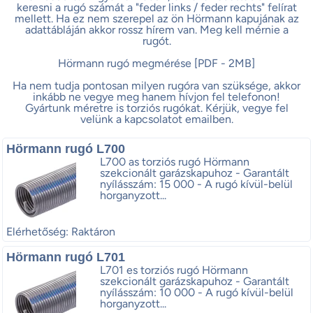
keresni a rugó számát a "feder links / feder rechts" felírat
mellett. Ha ez nem szerepel az ön Hörmann kapujának az
adattábláján akkor rossz hírem van. Meg kell mérnie a
rugót.
Hörmann rugó megmérése [PDF - 2MB]
Ha nem tudja pontosan milyen rugóra van szüksége, akkor
inkább ne vegye meg hanem hívjon fel telefonon!
Gyártunk méretre is torziós rugókat. Kérjük, vegye fel
velünk a kapcsolatot emailben.
Hörmann rugó L700
L700 as torziós rugó Hörmann
szekcionált garázskapuhoz - Garantált
nyílásszám: 15 000 - A rugó kívül-belül
horganyzott...
Elérhetőség: Raktáron
Hörmann rugó L701
L701 es torziós rugó Hörmann
szekcionált garázskapuhoz - Garantált
nyílásszám: 10 000 - A rugó kívül-belül
horganyzott...