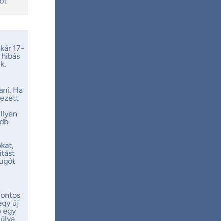
gót
kár 17-
 hibás
k.
ani. Ha
vezett
Ilyen
 db
kat,
itást
rugót
Fontos
egy új
ó egy
múlva