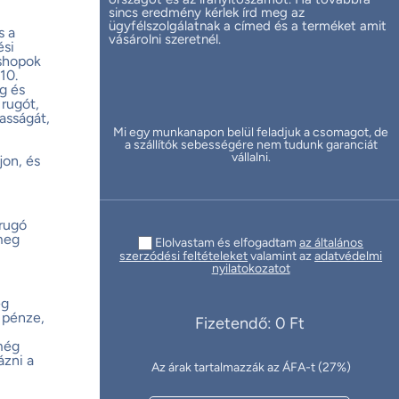
sincs eredmény kérlek írd meg az
ügyfélszolgálatnak a címed és a terméket amit
s a
vásárolni szeretnél.
ési
bshopok
10.
ég és
 rugót,
asságát,
Mi egy munkanapon belül feladjuk a csomagot, de
a szállítók sebességére nem tudunk garanciát
vállalni.
jon, és
rugó
meg
Elolvastam és elfogadtam
az általános
szerzódési feltételeket
valamint az
adatvédelmi
nyilatokozatot
eg
n pénze,
Fizetendő: 0 Ft
 még
zni a
Az árak tartalmazzák az ÁFA-t (27%)