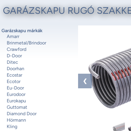
GARÁZSKAPU RUGÓ SZAKK
1 / 2
Garázskapu márkák
Amarr
Brinmetal/Brindoor
Crawford
D-Door
Ditec
Doorhan
Ecostar
❮
Ecotor
Eu-Door
Eurodoor
Eurokapu
Guttomat
Diamond Door
Hörmann
Kling