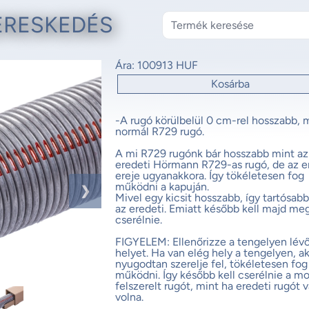
ERESKEDÉS
Ára:
100913 HUF
Kosárba
-A rugó körülbelül 0 cm-rel hosszabb, m
normál R729 rugó.
A mi R729 rugónk bár hosszabb mint az
eredeti Hörmann R729-as rugó, de az 
ereje ugyanakkora. Így tökéletesen fog
működni a kapuján.
❯
Mivel egy kicsit hosszabb, így tartósabb
az eredeti. Emiatt később kell majd me
cserélnie.
FIGYELEM: Ellenőrizze a tengelyen lév
helyet. Ha van elég hely a tengelyen, a
nyugodtan szerelje fel, tökéletesen fog
működni. Így később kell cserélnie a mo
felszerelt rugót, mint ha eredeti rugót v
volna.