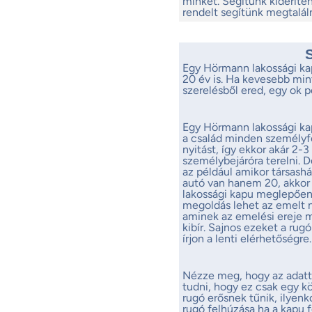
minket. Segítünk kideríten
rendelt segítünk megtalál
Egy Hörmann lakossági kap
20 év is. Ha kevesebb mint
szerelésből ered, egy ok p
Egy Hörmann lakossági kapu
a család minden személyfo
nyitást, így ekkor akár 2-
személybejáróra terelni. 
az például amikor társashá
autó van hanem 20, akkor
lakossági kapu meglepően j
megoldás lehet az emelt n
aminek az emelési ereje 
kibír. Sajnos ezeket a rug
írjon a lenti elérhetőségre.
Nézze meg, hogy az adattá
tudni, hogy ez csak egy köz
rugó erősnek tűnik, ilyen
rugó felhúzása ha a kapu f