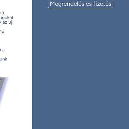
Megrendelés és fizetés
mú
rugókat
k az új
n
ámú
i a
dunk