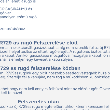
dalán lehet R rugó is.
 FORGÁSIRÁNYÚ és 1
gó van.
gyanolyan számú rugó
azonosításához
R729 as rugó Felszerelése előtt
örmann szekcionált garázskaput, amíg nem szerelik fel az új R7
zzel helyettesítse az eltört rugó erejét. A rugótörés biztosítót 
ni a kaput. Amikor garázskapu mozgatóval mozgatja a kaput, ön i
snál is emeljen egy keveset a kapu súlyán.
729 as rugó felszerelése közben
 mi R729as rugónk egy picit hosszabb esetleg vastagabb huzalb
 meg. Szerelje fel a kapujára, nem fog a működésben különbsége
 lehet hogy nem kell annyira felhúzni mint az előző rugót. Olvass
kell felhúzni
Felszerelés után
ödik az új R729as rugó megfelelően, akkor kérem keressen fel