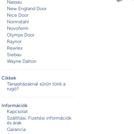
Nassau
New England Door
Nice Door
Normstahl
Novoferm
Olymps Door
Raynor
Rewlex
Siebau
Wayne Dalton
Cikkek
Társasházaknál sűrűn törik a
rugó?
Információk
Kapcsolat
Szállítási, Fizetési információk
és árak
Garancia