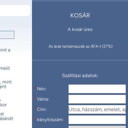
KOSÁR
A kosár üres
Az árak tartalmazzák az ÁFA-t (27%)
int a
emelő
Szállítási adatok:
, mint
gint
*
Név:
*
Város:
ő
kkor
*
Cím:
st
ásárolt
*
Irányítószám: