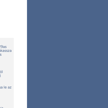
29as
akassza
s
ól
t
a le az