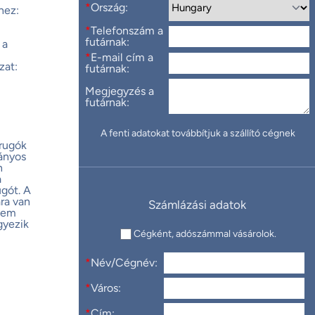
*
Ország:
hez:
*
Telefonszám a
futárnak:
 a
*
E-mail cím a
zat:
futárnak:
Megjegyzés a
futárnak:
A fenti adatokat továbbítjuk a szállító cégnek
 rugók
ányos
n
a
ugót. A
ra van
Számlázási adatok
 nem
gyezik
Cégként, adószámmal vásárolok.
*
Név/Cégnév:
*
Város:
*
Cím: