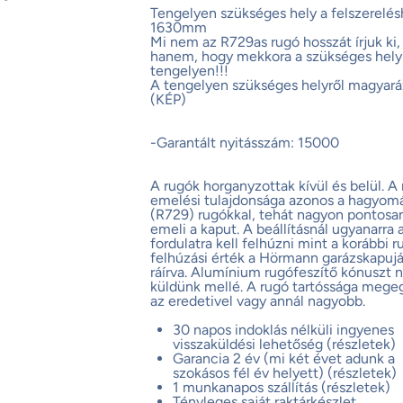
Tengelyen szükséges hely a felszerelés
1630mm
Mi nem az R729as rugó hosszát írjuk ki,
hanem, hogy mekkora a szükséges hely
tengelyen!!!
A tengelyen szükséges helyről magyará
(KÉP)
-Garantált nyitásszám: 15000
A rugók horganyzottak kívül és belül. A
emelési tulajdonsága azonos a hagyom
(R729) rugókkal, tehát nagyon pontosa
emeli a kaput. A beállításnál ugyanarra 
fordulatra kell felhúzni mint a korábbi r
felhúzási érték a Hörmann garázskapujá
ráírva. Alumínium rugófeszítő kónuszt
küldünk mellé. A rugó tartóssága mege
az eredetivel vagy annál nagyobb.
30 napos indoklás nélküli ingyenes
visszaküldési lehetőség (részletek)
Garancia 2 év (mi két évet adunk a
szokásos fél év helyett) (részletek)
1 munkanapos szállítás (részletek)
Tényleges saját raktárkészlet