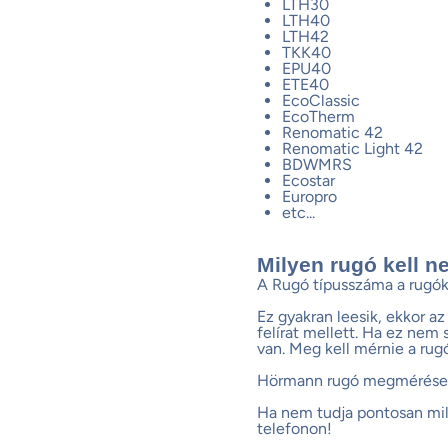
LTH30
LTH40
LTH42
TKK40
EPU40
ETE40
EcoClassic
EcoTherm
Renomatic 42
Renomatic Light 42
BDWMRS
Ecostar
Europro
etc...
Milyen rugó kell 
A Rugó típusszáma a rugó
Ez gyakran leesik, ekkor az
felírat mellett. Ha ez nem
van. Meg kell mérnie a rugó
Hörmann rugó megmérése
Ha nem tudja pontosan mil
telefonon!