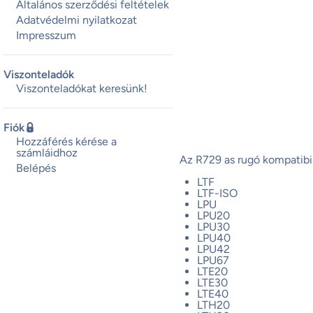
Általános szerződési feltételek
Adatvédelmi nyilatkozat
Impresszum
Viszonteladók
Viszonteladókat keresünk!
Fiók
Hozzáférés kérése a
számláidhoz
Az R729 as rugó kompatibi
Belépés
LTF
LTF-ISO
LPU
LPU20
LPU30
LPU40
LPU42
LPU67
LTE20
LTE30
LTE40
LTH20