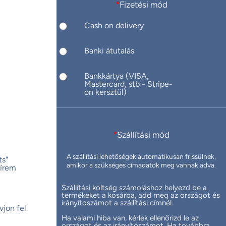
*
Fizetési mód
Cash on delivery
Banki átutalás
Bankkártya (VISA,
Mastercard, stb - Stripe-
on kersztül)
*
Szállítási mód
A szállítási lehetőségek automatikusan frissülnek,
ts"
amikor a szükséges címadatok meg vannak adva.
hírem
Szállítási költség számoláshoz helyezd be a
termékeket a kosárba, add meg az országot és
irányítoszámot a szállítási címnél.
jon fel
Ha valami hiba van, kérlek ellenőrizd le az
országot és az irányítószámot. Ha továbbra