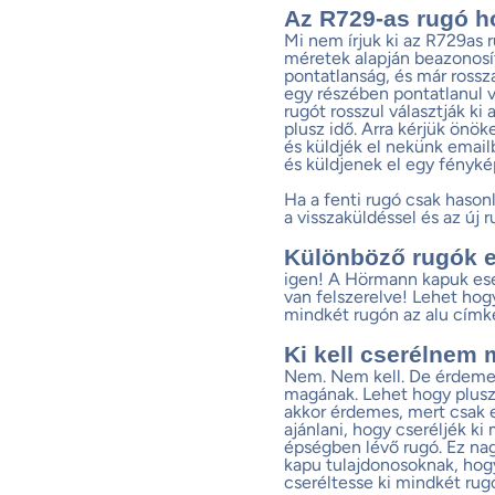
Az R729-as rugó h
Mi nem írjuk ki az R729as r
méretek alapján beazonosít
pontatlanság, és már rossza
egy részében pontatlanul v
rugót rosszul választják ki 
plusz idő. Arra kérjük önök
és küldjék el nekünk email
és küldjenek el egy fénykép
Ha a fenti rugó csak hasonl
a visszaküldéssel és az új 
Különböző rugók 
igen! A Hörmann kapuk ese
van felszerelve! Lehet ho
mindkét rugón az alu címké
Ki kell cserélnem 
Nem. Nem kell. De érdemes
magának. Lehet hogy plusz e
akkor érdemes, mert csak e
ajánlani, hogy cseréljék ki
épségben lévő rugó. Ez na
kapu tulajdonosoknak, hog
cseréltesse ki mindkét rug