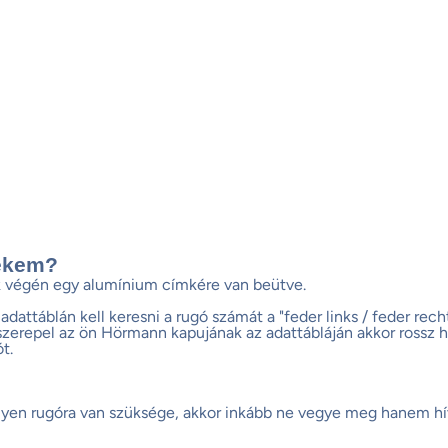
nekem?
k végén egy alumínium címkére van beütve.
 adattáblán kell keresni a rugó számát a "feder links / feder rech
 szerepel az ön Hörmann kapujának az adattábláján akkor rossz 
t.
yen rugóra van szüksége, akkor inkább ne vegye meg hanem hív