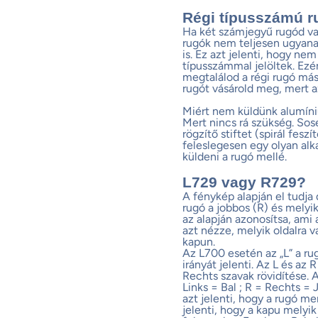
Régi típusszámú r
Ha két számjegyű rugód van
rugók nem teljesen ugyana
is. Ez azt jelenti, hogy ne
típusszámmal jelöltek. Ezé
megtalálod a régi rugó más
rugót vásárold meg, mert 
Miért nem küldünk alumíni
Mert nincs rá szükség. Sos
rögzítő stiftet (spirál fesz
feleslegesen egy olyan alk
küldeni a rugó mellé.
L729 vagy R729?
A fénykép alapján el tudja
rugó a jobbos (R) és melyik
az alapján azonosítsa, ami
azt nézze, melyik oldalra v
kapun.
Az L700 esetén az „L” a r
irányát jelenti. Az L és az 
Rechts szavak rövidítése. 
Links = Bal ; R = Rechts = 
azt jelenti, hogy a rugó m
jelenti, hogy a kapu melyik