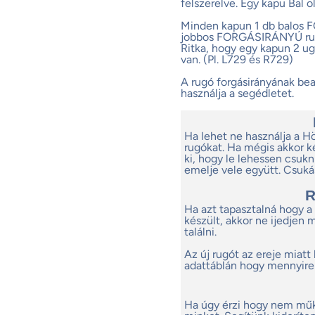
felszerelve. Egy kapu Bal ol
Minden kapun 1 db balos
jobbos FORGÁSIRÁNYÚ ru
Ritka, hogy egy kapun 2 u
van. (Pl. L729 és R729)
A rugó forgásirányának be
használja a segédletet.
Ha lehet ne használja a H
rugókat. Ha mégis akkor ké
ki, hogy le lehessen csuk
emelje vele együtt. Csuká
R
Ha azt tapasztalná hogy a
készült, akkor ne ijedjen
találni.
Az új rugót az ereje miatt
adattáblán hogy mennyire 
Ha úgy érzi hogy nem műk