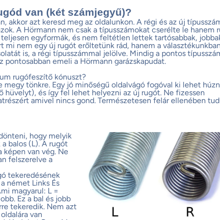
ugód van (két számjegyű)?
, akkor azt keresd meg az oldalunkon. A régi és az új típusszá
zok. A Hörmann nem csak a típusszámokat cserélte le hanem 
m teljesen egyformák, és nem feltétlen lettek tartósabbak, jobba
rt mi nem egy új rugót erőltetünk rád, hanem a választékunkba
olatát is, a régi típusszámmal jelölve. Mindig a pontos típussz
az pontosabban emeli a Hörmann garázskapudat.
um rugófeszítő kónuszt?
e megy tönkre. Egy jó minőségű oldalvágó fogóval ki lehet húzn
ítő hüvelyt), és így fel lehet helyezni az új rugót. Ne fizessen
atrészért amivel nincs gond. Természetesen felár ellenében tu
 dönteni, hogy melyik
 a balos (L). A rugót
 a képen van vég. Ne
an felszerelve a
ugó tekeredésének
R a német Links És
Ami magyarul: L =
Jobb. Ez a bal és jobb
erre tekeredik. Nem azt
 oldalára van