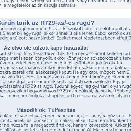
i, hogy milyen szerelési hiba történt. Vagy ha véletlen rossz ru
ni a megfelelőt az ön kapuja számára.
Sűrűn törik az R729-as/-es rugó?
un egy rugó minimum 5 évet ki szokott bírni, de előfordulhat a
 5 évet bír egy rugó, akkor annak 3 oka lehet. Ebből kettő ok az
edig a túlzott használatból. Ezeket most részletesebben kifejtjü
Az első ok: túlzott kapu használat
t kb napi 5 nyitásra tervezték. Ezt a nyitásszámot kellene tart
rgalmat is ezen bonyolít, akkor könnyedén sokszorozzák a ter
3 évente is kell rugót cserélni. A legszerűbb megoldás őket a
De vannak szituációk amikor nem lehet csökkenteni a forgalmat. 
zakra szerelik fel a lakossági kaput. Ha egy kapu mögött nem 2
 nyilván 10 szeres terhelés van a kapun. Amit amúgy a Hörmann
ól kiszolgál, de számítunk kell a sűrűbb szervizelésre. Egy jó
yitásszámú R729 as rugó. Tudunk egyedileg gyártani olyan rugó
megegyezik a hagyományos R729 as rugókkal, de sokkal több ny
ókat még nem áruljuk a shopban, de ha szeretne vásárolni ilyen 
Második ok: Túlfeszítés
blára mi van ráírva (Federspannung: x,x) és annyira húzza fel. 
elítő érték, és időnkét minimálisan el kell tőle térni. Időnként 
kor ne húzza fel a megadott értékre, hanem kevesebbre. Akkor j
él állásban, se fel se le nem indul el magától. Majd egy hónap 