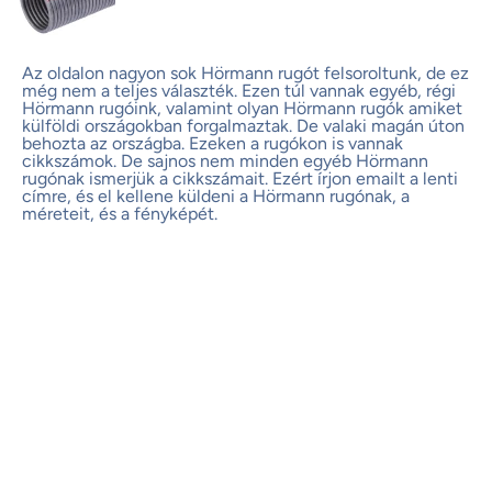
Az oldalon nagyon sok
Hörmann rugót
felsoroltunk, de ez
még nem a teljes választék. Ezen túl vannak egyéb, régi
Hörmann rugóink
, valamint olyan Hörmann
rugók
amiket
külföldi országokban forgalmaztak. De valaki magán úton
behozta az országba. Ezeken a
rugókon
is vannak
cikkszámok. De sajnos nem minden egyéb Hörmann
rugónak ismerjük a cikkszámait. Ezért írjon emailt a lenti
címre, és el kellene küldeni a Hörmann rugónak, a
méreteit, és a fényképét.