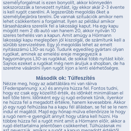
személyforgalmat is ezen bonyolít, akkor könnyedén
sokszorozzák a tervezett nyitást, így ekkor akár 2-3 évente
is kell rugót cserélni. A legszerűbb megoldás őket a
személybejáróra terelni. De vannak szituációk amikor nem
lehet csökkenteni a forgalmat. Ilyen az például amikor
társasházakra szerelik fel a lakossági kaput. Ha egy kapu
mögött nem 2 db autó van hanem 20, akkor nyilván 10
szeres terhelés van a kapun. Amit amúgy a Hörmann
lakossági kapu meglepően jól kiszolgál, de számítunk kell a
sűrűbb szervizelésre. Egy jó megoldás lehet az emelt
nyitásszámú L30-as rugó. Tudunk egyedileg gyártani olyan
rugókat, aminek az emelési ereje megegyezik a
hagyományos L30-as rugókkal, de sokkal több nyitást kibír.
Sajnos ezeket a rugókat még nem áruljuk a shopban, de ha
szeretne vásárolni ilyen rugót írjon a lenti elérhetőségre.
Második ok: Túlfeszítés
Nézze meg, hogy az adattáblára mi van ráírva
(Federspannung: x,x) és annyira húzza fel. Fontos tudni,
hogy ez csak egy közelítő érték, és időnkét minimálisan el
kell tőle térni. Időnként egy új rugó erősnek tűnik, ilyenkor
ne húzza fel a megadott értékre, hanem kevesebbre. Akkor
jó egy rugó felhúzása ha a kapu fél állásban, se fel se le nem
indul el magától. Majd egy hónap múlva ellenőrizze le hogy
a rugó nem-e gyengült annyit hogy utána kell húzni. Ha
többre húzza fel a rugót mint amit a Hörmann előír, akkor a
rugó élettartalma jelentősen csökkenhet. Túlhúzásnak mi
azt nevezzük, amikor a rugót a kapun megadott értéktől,