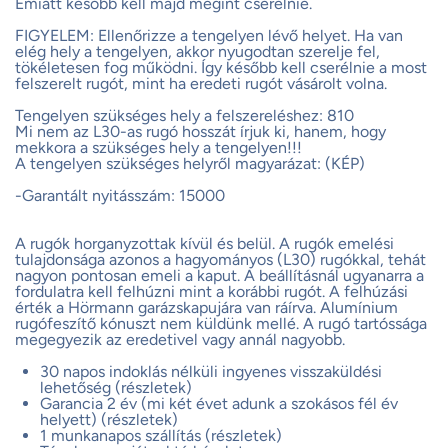
Emiatt később kell majd megint cserélnie.
FIGYELEM: Ellenőrizze a tengelyen lévő helyet. Ha van
elég hely a tengelyen, akkor nyugodtan szerelje fel,
tökéletesen fog működni. Így később kell cserélnie a most
felszerelt rugót, mint ha eredeti rugót vásárolt volna.
Tengelyen szükséges hely a felszereléshez: 810
Mi nem az L30-as rugó hosszát írjuk ki, hanem, hogy
mekkora a szükséges hely a tengelyen!!!
A tengelyen szükséges helyről magyarázat: (KÉP)
-Garantált nyitásszám: 15000
A rugók horganyzottak kívül és belül. A rugók emelési
tulajdonsága azonos a hagyományos (L30) rugókkal, tehát
nagyon pontosan emeli a kaput. A beállításnál ugyanarra a
fordulatra kell felhúzni mint a korábbi rugót. A felhúzási
érték a Hörmann garázskapujára van ráírva. Alumínium
rugófeszítő kónuszt nem küldünk mellé. A rugó tartóssága
megegyezik az eredetivel vagy annál nagyobb.
30 napos indoklás nélküli ingyenes visszaküldési
lehetőség (részletek)
Garancia 2 év (mi két évet adunk a szokásos fél év
helyett) (részletek)
1 munkanapos szállítás (részletek)