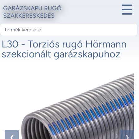
☰
GARÁZSKAPU RUGÓ
SZAKKERESKEDÉS
L30 - Torziós rugó Hörmann
szekcionált garázskapuhoz
1 / 2
❮
❯