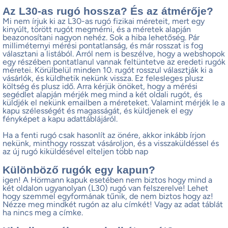
Az L30-as rugó hossza? És az átmérője?
Mi nem írjuk ki az L30-as rugó fizikai méreteit, mert egy
kinyúlt, törött rugót megmérni, és a méretek alapján
beazonosítani nagyon nehéz. Sok a hiba lehetőség. Pár
milliméternyi mérési pontatlanság, és már rosszat is fog
választani a listából. Arról nem is beszélve, hogy a webshopok
egy részében pontatlanul vannak feltüntetve az eredeti rugók
méretei. Körülbelül minden 10. rugót rosszul választják ki a
vásárlók, és küldhetik nekünk vissza. Ez felesleges plusz
költség és plusz idő. Arra kérjük önöket, hogy a mérési
segédlet alapján mérjék meg mind a két oldali rugót, és
küldjék el nekünk emailben a méreteket. Valamint mérjék le a
kapu szélességét és magasságát, és küldjenek el egy
fényképet a kapu adattáblájáról.
Ha a fenti rugó csak hasonlít az önére, akkor inkább írjon
nekünk, minthogy rosszat vásároljon, és a visszaküldéssel és
az új rugó kiküldésével elteljen több nap
Különböző rugók egy kapun?
igen! A Hörmann kapuk esetében nem biztos hogy mind a
két oldalon ugyanolyan (L30) rugó van felszerelve! Lehet
hogy szemmel egyformának tűnik, de nem biztos hogy az!
Nézze meg mindkét rugón az alu címkét! Vagy az adat táblát
ha nincs meg a címke.