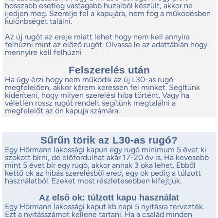
hosszabb esetleg vastagabb huzalból készült, akkor ne
ijedjen meg. Szerelje fel a kapujára, nem fog a működésben
különbséget találni.
Az új rugót az ereje miatt lehet hogy nem kell annyira
felhúzni mint az előző rugót. Olvassa le az adattáblán hogy
mennyire kell felhúzni
Felszerelés után
Ha úgy érzi hogy nem működik az új L30-as rugó
megfelelően, akkor kérem keressen fel minket. Segítünk
kideríteni, hogy milyen szerelési hiba történt. Vagy ha
véletlen rossz rugót rendelt segítünk megtalálni a
megfelelőt az ön kapuja számára.
Sűrűn törik az L30-as rugó?
Egy Hörmann lakossági kapun egy rugó minimum 5 évet ki
szokott bírni, de előfordulhat akár 17-20 év is. Ha kevesebb
mint 5 évet bír egy rugó, akkor annak 3 oka lehet. Ebből
kettő ok az hibás szerelésből ered, egy ok pedig a túlzott
használatból. Ezeket most részletesebben kifejtjük.
Az első ok: túlzott kapu használat
Egy Hörmann lakossági kaput kb napi 5 nyitásra tervezték.
Ezt a nyitásszámot kellene tartani. Ha a család minden