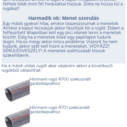
felfelé több mint fél fordulattal húzzuk. Soha ne húzza túl a
rugókat!
Harmadik ok: Menet szorulás
Egy másik gyakori hiba, amikor összeszorulnak a menetek.
Amikor a kaput lecsukjuk akkor feszítjük fel a rugót. Ebben a
felfeszített állapotban kell egy pici résnek lenni a menetek
között. Elég ha a menetek közé egy papírlapot tudunk
dugni. Ha ez megy akkor nincs probléma. Viszont ha nem
tudunk, akkor szét kell húzni a meneteket. VIGYÁZZ!
SÉRÜLÉSVESZÉLY! A menetek széthúzását bízzuk
szakemberre.
Ha a másik oldali rugót akar vásárolni akkor a következő
rugókból választhat:
Hörmann rugó R700 szekcionált
garázskapukhoz
Hörmann rugó R701 szekcionált
garázskapukhoz