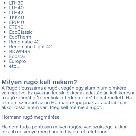
LTH30
LTH40
LTH42
TKK40
EPU40
ETE40
EcoClassic
EcoTherm
Renomatic 42
Renomatic Light 42
BDWMRS
Ecostar
Europro
etc...
Milyen rugó kell nekem?
A Rugó típusszáma a rugók végén egy alumínium címkére
van beütve. Ez gyakran leesik, ekkor az adattáblán kell keresni
a rugó számát a "feder links / feder rechts" felírat mellett. Ha
ez nem szerepel az ön Hörmann kapujának az adattábláján
akkor rossz hírem van. Meg kell mérnie a rugót.
Hörmann rugó megmérése
Ha nem tudja pontosan milyen rugóra van szüksége, akkor
inkább ne vegye meg hanem hívjon fel telefonon!