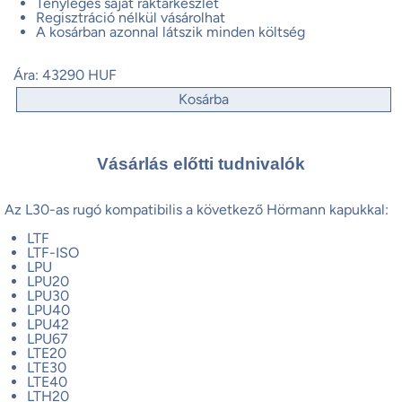
Tényleges saját raktárkészlet
Regisztráció nélkül vásárolhat
A kosárban azonnal látszik minden költség
Ára:
43290 HUF
Kosárba
Vásárlás előtti tudnivalók
Az L30-as rugó kompatibilis a következő Hörmann kapukkal:
LTF
LTF-ISO
LPU
LPU20
LPU30
LPU40
LPU42
LPU67
LTE20
LTE30
LTE40
LTH20