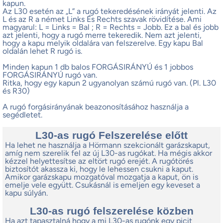
kapun.
Az L30 esetén az „L” a rugó tekeredésének irányát jelenti. Az
L és az R a német Links És Rechts szavak rövidítése. Ami
magyarul: L = Links = Bal ; R = Rechts = Jobb. Ez a bal és jobb
azt jelenti, hogy a rugó merre tekeredik. Nem azt jelenti,
hogy a kapu melyik oldalára van felszerelve. Egy kapu Bal
oldalán lehet R rugó is.
Minden kapun 1 db balos FORGÁSIRÁNYÚ és 1 jobbos
FORGÁSIRÁNYÚ rugó van.
Ritka, hogy egy kapun 2 ugyanolyan számú rugó van. (Pl. L30
és R30)
A rugó forgásirányának beazonosításához használja a
segédletet.
L30-as rugó Felszerelése előtt
Ha lehet ne használja a Hörmann szekcionált garázskaput,
amíg nem szerelik fel az új L30-as rugókat. Ha mégis akkor
kézzel helyettesítse az eltört rugó erejét. A rugótörés
biztosítót akassza ki, hogy le lehessen csukni a kaput.
Amikor garázskapu mozgatóval mozgatja a kaput, ön is
emelje vele együtt. Csukásnál is emeljen egy keveset a
kapu súlyán.
L30-as rugó felszerelése közben
Ha azt tapasztalná hogy a mi L30-as rugónk egy picit