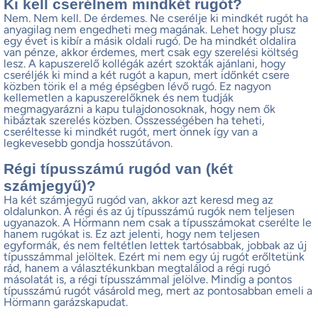
Ki kell cserélnem mindkét rugót?
Nem. Nem kell. De érdemes. Ne cserélje ki mindkét rugót ha
anyagilag nem engedheti meg magának. Lehet hogy plusz
egy évet is kibír a másik oldali rugó. De ha mindkét oldalira
van pénze, akkor érdemes, mert csak egy szerelési költség
lesz. A kapuszerelő kollégák azért szokták ajánlani, hogy
cseréljék ki mind a két rugót a kapun, mert időnkét csere
közben törik el a még épségben lévő rugó. Ez nagyon
kellemetlen a kapuszerelőknek és nem tudják
megmagyarázni a kapu tulajdonosoknak, hogy nem ők
hibáztak szerelés közben. Összességében ha teheti,
cseréltesse ki mindkét rugót, mert önnek így van a
legkevesebb gondja hosszútávon.
Régi típusszámú rugód van (két
számjegyű)?
Ha két számjegyű rugód van, akkor azt keresd meg az
oldalunkon. A régi és az új típusszámú rugók nem teljesen
ugyanazok. A Hörmann nem csak a típusszámokat cserélte le
hanem rugókat is. Ez azt jelenti, hogy nem teljesen
egyformák, és nem feltétlen lettek tartósabbak, jobbak az új
típusszámmal jelöltek. Ezért mi nem egy új rugót erőltetünk
rád, hanem a választékunkban megtalálod a régi rugó
másolatát is, a régi típusszámmal jelölve. Mindig a pontos
típusszámú rugót vásárold meg, mert az pontosabban emeli a
Hörmann garázskapudat.