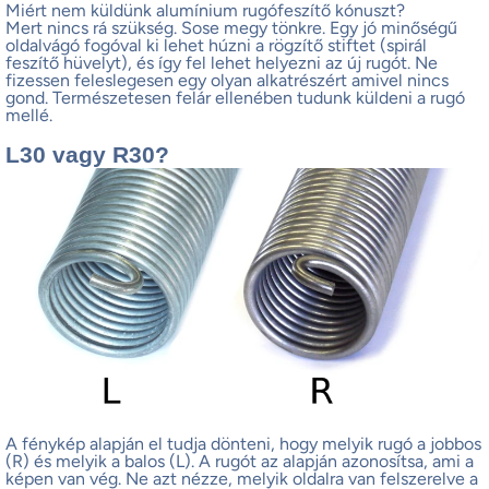
Miért nem küldünk alumínium rugófeszítő kónuszt?
Mert nincs rá szükség. Sose megy tönkre. Egy jó minőségű
oldalvágó fogóval ki lehet húzni a rögzítő stiftet (spirál
feszítő hüvelyt), és így fel lehet helyezni az új rugót. Ne
fizessen feleslegesen egy olyan alkatrészért amivel nincs
gond. Természetesen felár ellenében tudunk küldeni a rugó
mellé.
L30 vagy R30?
A fénykép alapján el tudja dönteni, hogy melyik rugó a jobbos
(R) és melyik a balos (L). A rugót az alapján azonosítsa, ami a
képen van vég. Ne azt nézze, melyik oldalra van felszerelve a