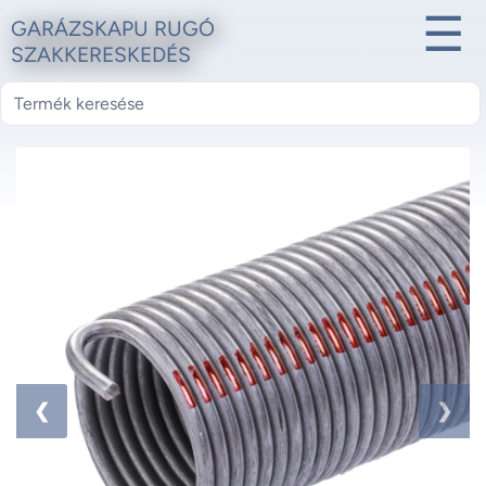
☰
GARÁZSKAPU RUGÓ
SZAKKERESKEDÉS
1 / 2
❮
❯