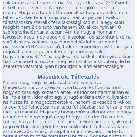
sokszorozzák a tervezett nyitást, így ekkor akár 2-3 évente
is kell rugót cserélni. A legszerűbb megoldás őket a
személybejáróra terelni. De vannak szituációk amikor nem
lehet csökkenteni a forgalmat. Ilyen az például amikor
társasházakra szerelik fel a lakossági kaput. Ha egy kapu
mögött nem 2 db autó van hanem 20, akkor nyilván 10
szeres terhelés van a kapun. Amit amúgy a Hörmann
lakossági kapu meglepően jól kiszolgál, de számítunk kell a
sűrűbb szervizelésre. Egy jó megoldás lehet az emelt
nyitásszámú R744 as rugó. Tudunk egyedileg gyártani olyan
rugókat, aminek az emelési ereje megegyezik a
hagyományos R744 as rugókkal, de sokkal több nyitást kibír.
Sajnos ezeket a rugókat még nem áruljuk a shopban, de ha
szeretne vásárolni ilyen rugót írjon a lenti elérhetőségre.
Második ok: Túlfeszítés
Nézze meg, hogy az adattáblára mi van ráírva
(Federspannung: x,x) és annyira húzza fel. Fontos tudni,
hogy ez csak egy közelítő érték, és időnkét minimálisan el
kell tőle térni. Időnként egy új rugó erősnek tűnik, ilyenkor
ne húzza fel a megadott értékre, hanem kevesebbre. Akkor
jó egy rugó felhúzása ha a kapu fél állásban, se fel se le nem
indul el magától. Majd egy hónap múlva ellenőrizze le hogy
a rugó nem-e gyengült annyit hogy utána kell húzni. Ha
többre húzza fel a rugót mint amit a Hörmann előír, akkor a
rugó élettartalma jelentősen csökkenhet. Túlhúzásnak mi
azt nevezzük, amikor a rugót a kapun megadott értéktől,
felfelé több mint fél fordulattal húzzuk. Soha ne húzza túl a