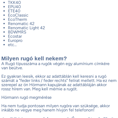
TKK40
EPU40
ETE40
EcoClassic
EcoTherm
Renomatic 42
Renomatic Light 42
BDWMRS
Ecostar
Europro
etc...
Milyen rugó kell nekem?
A Rugó típusszáma a rugók végén egy alumínium címkére
van beütve.
Ez gyakran leesik, ekkor az adattáblán kell keresni a rugó
számát a "feder links / feder rechts" felírat mellett. Ha ez nem
szerepel az ön Hörmann kapujának az adattábláján akkor
rossz hírem van. Meg kell mérnie a rugót.
Hörmann rugó megmérése
Ha nem tudja pontosan milyen rugóra van szüksége, akkor
inkább ne vegye meg hanem hívjon fel telefonon!