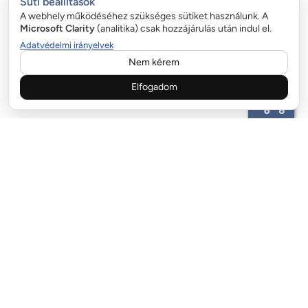
Süti beállítások
A webhely működéséhez szükséges sütiket használunk. A
Microsoft Clarity
(analitika) csak hozzájárulás után indul el.
Adatvédelmi irányelvek
Nem kérem
Elfogadom
ÜGYFÉLSZOLGÁLAT:
email:info@garazskapurugo.hu
+36 20 323 9255
FIZETÉSI LEHETŐSÉGEK:
SZÁLLÍTÓ PARTNEREK: