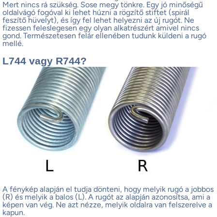
Mert nincs rá szükség. Sose megy tönkre. Egy jó minőségű
oldalvágó fogóval ki lehet húzni a rögzítő stiftet (spirál
feszítő hüvelyt), és így fel lehet helyezni az új rugót. Ne
fizessen feleslegesen egy olyan alkatrészért amivel nincs
gond. Természetesen felár ellenében tudunk küldeni a rugó
mellé.
L744 vagy R744?
A fénykép alapján el tudja dönteni, hogy melyik rugó a jobbos
(R) és melyik a balos (L). A rugót az alapján azonosítsa, ami a
képen van vég. Ne azt nézze, melyik oldalra van felszerelve a
kapun.