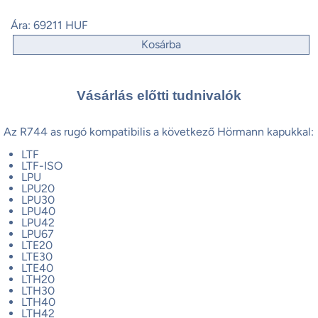
Ára:
69211 HUF
Kosárba
Vásárlás előtti tudnivalók
Az R744 as rugó kompatibilis a következő Hörmann kapukkal:
LTF
LTF-ISO
LPU
LPU20
LPU30
LPU40
LPU42
LPU67
LTE20
LTE30
LTE40
LTH20
LTH30
LTH40
LTH42