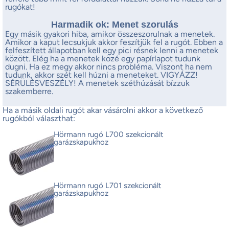
rugókat!
Harmadik ok: Menet szorulás
Egy másik gyakori hiba, amikor összeszorulnak a menetek.
Amikor a kaput lecsukjuk akkor feszítjük fel a rugót. Ebben a
felfeszített állapotban kell egy pici résnek lenni a menetek
között. Elég ha a menetek közé egy papírlapot tudunk
dugni. Ha ez megy akkor nincs probléma. Viszont ha nem
tudunk, akkor szét kell húzni a meneteket. VIGYÁZZ!
SÉRÜLÉSVESZÉLY! A menetek széthúzását bízzuk
szakemberre.
Ha a másik oldali rugót akar vásárolni akkor a következő
rugókból választhat:
Hörmann rugó L700 szekcionált
garázskapukhoz
Hörmann rugó L701 szekcionált
garázskapukhoz