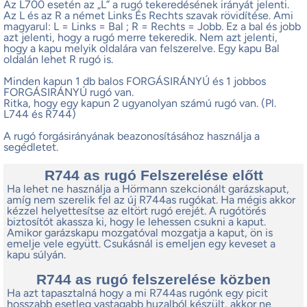
Az L700 esetén az „L” a rugó tekeredésének irányát jelenti.
Az L és az R a német Links És Rechts szavak rövidítése. Ami
magyarul: L = Links = Bal ; R = Rechts = Jobb. Ez a bal és jobb
azt jelenti, hogy a rugó merre tekeredik. Nem azt jelenti,
hogy a kapu melyik oldalára van felszerelve. Egy kapu Bal
oldalán lehet R rugó is.
Minden kapun 1 db balos FORGÁSIRÁNYÚ és 1 jobbos
FORGÁSIRÁNYÚ rugó van.
Ritka, hogy egy kapun 2 ugyanolyan számú rugó van. (Pl.
L744 és R744)
A rugó forgásirányának beazonosításához használja a
segédletet.
R744 as rugó Felszerelése előtt
Ha lehet ne használja a Hörmann szekcionált garázskaput,
amíg nem szerelik fel az új R744as rugókat. Ha mégis akkor
kézzel helyettesítse az eltört rugó erejét. A rugótörés
biztosítót akassza ki, hogy le lehessen csukni a kaput.
Amikor garázskapu mozgatóval mozgatja a kaput, ön is
emelje vele együtt. Csukásnál is emeljen egy keveset a
kapu súlyán.
R744 as rugó felszerelése közben
Ha azt tapasztalná hogy a mi R744as rugónk egy picit
hosszabb esetleg vastagabb huzalból készült, akkor ne