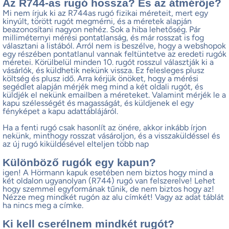
Az R744-as rugó hossza? És az átmérője?
Mi nem írjuk ki az R744as rugó fizikai méreteit, mert egy
kinyúlt, törött rugót megmérni, és a méretek alapján
beazonosítani nagyon nehéz. Sok a hiba lehetőség. Pár
milliméternyi mérési pontatlanság, és már rosszat is fog
választani a listából. Arról nem is beszélve, hogy a webshopok
egy részében pontatlanul vannak feltüntetve az eredeti rugók
méretei. Körülbelül minden 10. rugót rosszul választják ki a
vásárlók, és küldhetik nekünk vissza. Ez felesleges plusz
költség és plusz idő. Arra kérjük önöket, hogy a mérési
segédlet alapján mérjék meg mind a két oldali rugót, és
küldjék el nekünk emailben a méreteket. Valamint mérjék le a
kapu szélességét és magasságát, és küldjenek el egy
fényképet a kapu adattáblájáról.
Ha a fenti rugó csak hasonlít az önére, akkor inkább írjon
nekünk, minthogy rosszat vásároljon, és a visszaküldéssel és
az új rugó kiküldésével elteljen több nap
Különböző rugók egy kapun?
igen! A Hörmann kapuk esetében nem biztos hogy mind a
két oldalon ugyanolyan (R744) rugó van felszerelve! Lehet
hogy szemmel egyformának tűnik, de nem biztos hogy az!
Nézze meg mindkét rugón az alu címkét! Vagy az adat táblát
ha nincs meg a címke.
Ki kell cserélnem mindkét rugót?