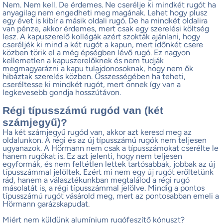
Nem. Nem kell. De érdemes. Ne cserélje ki mindkét rugót ha
anyagilag nem engedheti meg magának. Lehet hogy plusz
egy évet is kibír a másik oldali rugó. De ha mindkét oldalira
van pénze, akkor érdemes, mert csak egy szerelési költség
lesz. A kapuszerelő kollégák azért szokták ajánlani, hogy
cseréljék ki mind a két rugót a kapun, mert időnkét csere
közben törik el a még épségben lévő rugó. Ez nagyon
kellemetlen a kapuszerelőknek és nem tudják
megmagyarázni a kapu tulajdonosoknak, hogy nem ők
hibáztak szerelés közben. Összességében ha teheti,
cseréltesse ki mindkét rugót, mert önnek így van a
legkevesebb gondja hosszútávon.
Régi típusszámú rugód van (két
számjegyű)?
Ha két számjegyű rugód van, akkor azt keresd meg az
oldalunkon. A régi és az új típusszámú rugók nem teljesen
ugyanazok. A Hörmann nem csak a típusszámokat cserélte le
hanem rugókat is. Ez azt jelenti, hogy nem teljesen
egyformák, és nem feltétlen lettek tartósabbak, jobbak az új
típusszámmal jelöltek. Ezért mi nem egy új rugót erőltetünk
rád, hanem a választékunkban megtalálod a régi rugó
másolatát is, a régi típusszámmal jelölve. Mindig a pontos
típusszámú rugót vásárold meg, mert az pontosabban emeli a
Hörmann garázskapudat.
Miért nem küldünk alumínium rugófeszítő kónuszt?