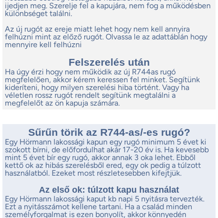
ijedjen meg. Szerelje fel a kapujára, nem fog a működésben
különbséget találni.
Az új rugót az ereje miatt lehet hogy nem kell annyira
felhúzni mint az előző rugót. Olvassa le az adattáblán hogy
mennyire kell felhúzni
Felszerelés után
Ha úgy érzi hogy nem működik az új R744as rugó
megfelelően, akkor kérem keressen fel minket. Segítünk
kideríteni, hogy milyen szerelési hiba történt. Vagy ha
véletlen rossz rugót rendelt segítünk megtalálni a
megfelelőt az ön kapuja számára.
Sűrűn törik az R744-as/-es rugó?
Egy Hörmann lakossági kapun egy rugó minimum 5 évet ki
szokott bírni, de előfordulhat akár 17-20 év is. Ha kevesebb
mint 5 évet bír egy rugó, akkor annak 3 oka lehet. Ebből
kettő ok az hibás szerelésből ered, egy ok pedig a túlzott
használatból. Ezeket most részletesebben kifejtjük.
Az első ok: túlzott kapu használat
Egy Hörmann lakossági kaput kb napi 5 nyitásra tervezték.
Ezt a nyitásszámot kellene tartani. Ha a család minden
személyforgalmat is ezen bonyolít, akkor könnyedén