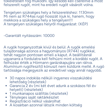
tökéletesen fog működni. Így később kell cserélnie a most
felszerelt rugót, mint ha eredeti rugót vásárolt volna.
Tengelyen szükséges hely a felszereléshez: 1130mm
Mi nem az R744as rugó hosszát írjuk ki, hanem, hogy
mekkora a szükséges hely a tengelyen!!!
A tengelyen szükséges helyről magyarázat: (KÉP)
-Garantált nyitásszám: 10000
A rugók horganyzottak kívül és belül. A rugók emelési
tulajdonsága azonos a hagyományos (R744) rugókkal,
tehát nagyon pontosan emeli a kaput. A beállításnál
ugyanarra a fordulatra kell felhúzni mint a korábbi rugót. A
felhúzási érték a Hörmann garázskapujára van ráírva.
Alumínium rugófeszítő kónuszt nem küldünk mellé. A rugó
tartóssága megegyezik az eredetivel vagy annál nagyobb.
30 napos indoklás nélküli ingyenes visszaküldési
lehetőség (részletek)
Garancia 2 év (mi két évet adunk a szokásos fél év
helyett) (részletek)
1 munkanapos szállítás (részletek)
Tényleges saját raktárkészlet
Regisztráció nélkül vásárolhat
A kosárban azonnal látszik minden költség