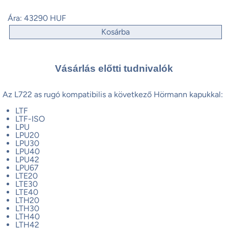
Ára:
43290 HUF
Kosárba
Vásárlás előtti tudnivalók
Az L722 as rugó kompatibilis a következő Hörmann kapukkal:
LTF
LTF-ISO
LPU
LPU20
LPU30
LPU40
LPU42
LPU67
LTE20
LTE30
LTE40
LTH20
LTH30
LTH40
LTH42