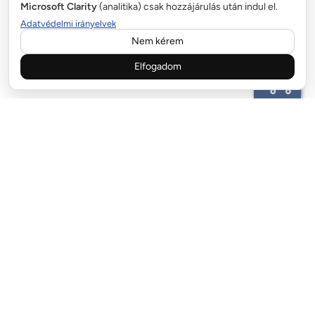
Microsoft Clarity
(analitika) csak hozzájárulás után indul el.
Adatvédelmi irányelvek
Nem kérem
Elfogadom
ÜGYFÉLSZOLGÁLAT:
email:info@garazskapurugo.hu
+36 20 323 9255
FIZETÉSI LEHETŐSÉGEK:
SZÁLLÍTÓ PARTNEREK: