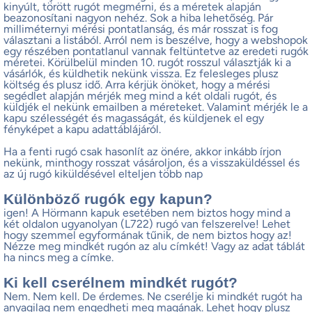
kinyúlt, törött rugót megmérni, és a méretek alapján
beazonosítani nagyon nehéz. Sok a hiba lehetőség. Pár
milliméternyi mérési pontatlanság, és már rosszat is fog
választani a listából. Arról nem is beszélve, hogy a webshopok
egy részében pontatlanul vannak feltüntetve az eredeti rugók
méretei. Körülbelül minden 10. rugót rosszul választják ki a
vásárlók, és küldhetik nekünk vissza. Ez felesleges plusz
költség és plusz idő. Arra kérjük önöket, hogy a mérési
segédlet alapján mérjék meg mind a két oldali rugót, és
küldjék el nekünk emailben a méreteket. Valamint mérjék le a
kapu szélességét és magasságát, és küldjenek el egy
fényképet a kapu adattáblájáról.
Ha a fenti rugó csak hasonlít az önére, akkor inkább írjon
nekünk, minthogy rosszat vásároljon, és a visszaküldéssel és
az új rugó kiküldésével elteljen több nap
Különböző rugók egy kapun?
igen! A Hörmann kapuk esetében nem biztos hogy mind a
két oldalon ugyanolyan (L722) rugó van felszerelve! Lehet
hogy szemmel egyformának tűnik, de nem biztos hogy az!
Nézze meg mindkét rugón az alu címkét! Vagy az adat táblát
ha nincs meg a címke.
Ki kell cserélnem mindkét rugót?
Nem. Nem kell. De érdemes. Ne cserélje ki mindkét rugót ha
anyagilag nem engedheti meg magának. Lehet hogy plusz