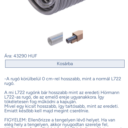
Ára:
43290 HUF
Kosárba
-A rugó körülbelül 0 cm-rel hosszabb, mint a normál L722
rugó.
A mi L722 rugónk bár hosszabb mint az eredeti Hörmann
L722-as rugó, de az emelő ereje ugyanakkora. Így
tökéletesen fog működni a kapuján.
Mivel egy kicsit hosszabb, így tartósabb, mint az eredeti.
Emiatt később kell majd megint cserélnie.
FIGYELEM: Ellenőrizze a tengelyen lévő helyet. Ha van
elég hely a tengelyen, akkor nyugodtan szerelje fel,