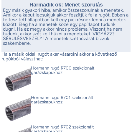
Harmadik ok: Menet szorulás
Egy másik gyakori hiba, amikor összeszorulnak a menetek.
Amikor a kaput lecsukjuk akkor feszítjük fel a rugót. Ebben a
felfeszített állapotban kell egy pici résnek lenni a menetek
között. Elég ha a menetek közé egy papírlapot tudunk
dugni. Ha ez megy akkor nincs probléma. Viszont ha nem
tudunk, akkor szét kell húzni a meneteket. VIGYÁZZ!
SÉRÜLÉSVESZÉLY! A menetek széthúzását bízzuk
szakemberre.
Ha a másik oldali rugót akar vásárolni akkor a következő
rugókból választhat:
Hörmann rugó R700 szekcionált
garázskapukhoz
Hörmann rugó R701 szekcionált
garázskapukhoz
Hörmann rugó R702 szekcionált
garázskapukhoz