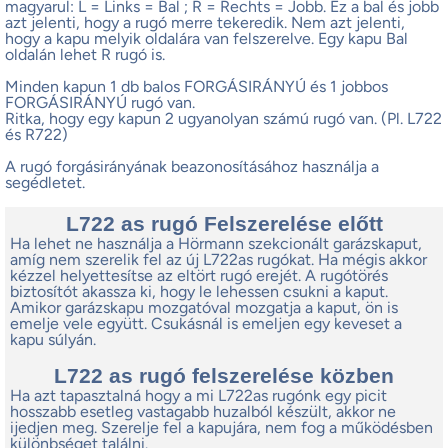
magyarul: L = Links = Bal ; R = Rechts = Jobb. Ez a bal és jobb
azt jelenti, hogy a rugó merre tekeredik. Nem azt jelenti,
hogy a kapu melyik oldalára van felszerelve. Egy kapu Bal
oldalán lehet R rugó is.
Minden kapun 1 db balos FORGÁSIRÁNYÚ és 1 jobbos
FORGÁSIRÁNYÚ rugó van.
Ritka, hogy egy kapun 2 ugyanolyan számú rugó van. (Pl. L722
és R722)
A rugó forgásirányának beazonosításához használja a
segédletet.
L722 as rugó Felszerelése előtt
Ha lehet ne használja a Hörmann szekcionált garázskaput,
amíg nem szerelik fel az új L722as rugókat. Ha mégis akkor
kézzel helyettesítse az eltört rugó erejét. A rugótörés
biztosítót akassza ki, hogy le lehessen csukni a kaput.
Amikor garázskapu mozgatóval mozgatja a kaput, ön is
emelje vele együtt. Csukásnál is emeljen egy keveset a
kapu súlyán.
L722 as rugó felszerelése közben
Ha azt tapasztalná hogy a mi L722as rugónk egy picit
hosszabb esetleg vastagabb huzalból készült, akkor ne
ijedjen meg. Szerelje fel a kapujára, nem fog a működésben
különbséget találni.