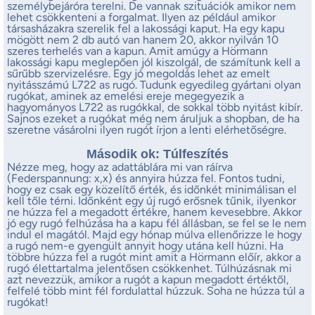
személybejáróra terelni. De vannak szituációk amikor nem
lehet csökkenteni a forgalmat. Ilyen az például amikor
társasházakra szerelik fel a lakossági kaput. Ha egy kapu
mögött nem 2 db autó van hanem 20, akkor nyilván 10
szeres terhelés van a kapun. Amit amúgy a Hörmann
lakossági kapu meglepően jól kiszolgál, de számítunk kell a
sűrűbb szervizelésre. Egy jó megoldás lehet az emelt
nyitásszámú L722 as rugó. Tudunk egyedileg gyártani olyan
rugókat, aminek az emelési ereje megegyezik a
hagyományos L722 as rugókkal, de sokkal több nyitást kibír.
Sajnos ezeket a rugókat még nem áruljuk a shopban, de ha
szeretne vásárolni ilyen rugót írjon a lenti elérhetőségre.
Második ok: Túlfeszítés
Nézze meg, hogy az adattáblára mi van ráírva
(Federspannung: x,x) és annyira húzza fel. Fontos tudni,
hogy ez csak egy közelítő érték, és időnkét minimálisan el
kell tőle térni. Időnként egy új rugó erősnek tűnik, ilyenkor
ne húzza fel a megadott értékre, hanem kevesebbre. Akkor
jó egy rugó felhúzása ha a kapu fél állásban, se fel se le nem
indul el magától. Majd egy hónap múlva ellenőrizze le hogy
a rugó nem-e gyengült annyit hogy utána kell húzni. Ha
többre húzza fel a rugót mint amit a Hörmann előír, akkor a
rugó élettartalma jelentősen csökkenhet. Túlhúzásnak mi
azt nevezzük, amikor a rugót a kapun megadott értéktől,
felfelé több mint fél fordulattal húzzuk. Soha ne húzza túl a
rugókat!