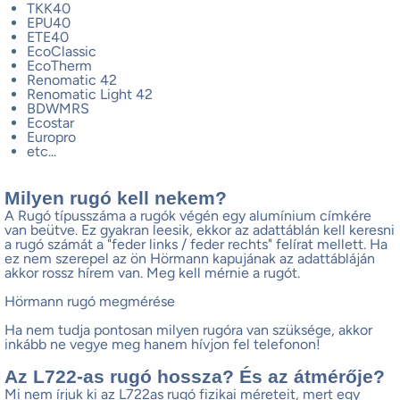
TKK40
EPU40
ETE40
EcoClassic
EcoTherm
Renomatic 42
Renomatic Light 42
BDWMRS
Ecostar
Europro
etc...
Milyen rugó kell nekem?
A Rugó típusszáma a rugók végén egy alumínium címkére
van beütve. Ez gyakran leesik, ekkor az adattáblán kell keresni
a rugó számát a "feder links / feder rechts" felírat mellett. Ha
ez nem szerepel az ön Hörmann kapujának az adattábláján
akkor rossz hírem van. Meg kell mérnie a rugót.
Hörmann rugó megmérése
Ha nem tudja pontosan milyen rugóra van szüksége, akkor
inkább ne vegye meg hanem hívjon fel telefonon!
Az L722-as rugó hossza? És az átmérője?
Mi nem írjuk ki az L722as rugó fizikai méreteit, mert egy