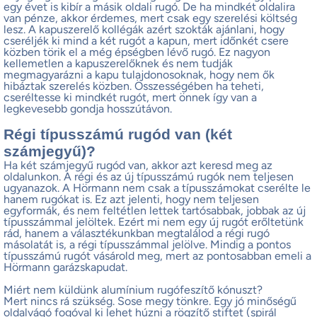
egy évet is kibír a másik oldali rugó. De ha mindkét oldalira
van pénze, akkor érdemes, mert csak egy szerelési költség
lesz. A kapuszerelő kollégák azért szokták ajánlani, hogy
cseréljék ki mind a két rugót a kapun, mert időnkét csere
közben törik el a még épségben lévő rugó. Ez nagyon
kellemetlen a kapuszerelőknek és nem tudják
megmagyarázni a kapu tulajdonosoknak, hogy nem ők
hibáztak szerelés közben. Összességében ha teheti,
cseréltesse ki mindkét rugót, mert önnek így van a
legkevesebb gondja hosszútávon.
Régi típusszámú rugód van (két
számjegyű)?
Ha két számjegyű rugód van, akkor azt keresd meg az
oldalunkon. A régi és az új típusszámú rugók nem teljesen
ugyanazok. A Hörmann nem csak a típusszámokat cserélte le
hanem rugókat is. Ez azt jelenti, hogy nem teljesen
egyformák, és nem feltétlen lettek tartósabbak, jobbak az új
típusszámmal jelöltek. Ezért mi nem egy új rugót erőltetünk
rád, hanem a választékunkban megtalálod a régi rugó
másolatát is, a régi típusszámmal jelölve. Mindig a pontos
típusszámú rugót vásárold meg, mert az pontosabban emeli a
Hörmann garázskapudat.
Miért nem küldünk alumínium rugófeszítő kónuszt?
Mert nincs rá szükség. Sose megy tönkre. Egy jó minőségű
oldalvágó fogóval ki lehet húzni a rögzítő stiftet (spirál