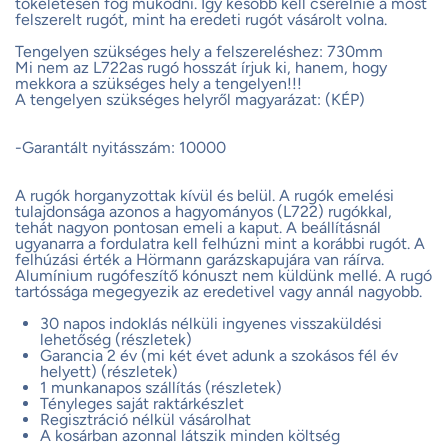
tökéletesen fog működni. Így később kell cserélnie a most
felszerelt rugót, mint ha eredeti rugót vásárolt volna.
Tengelyen szükséges hely a felszereléshez: 730mm
Mi nem az L722as rugó hosszát írjuk ki, hanem, hogy
mekkora a szükséges hely a tengelyen!!!
A tengelyen szükséges helyről magyarázat: (KÉP)
-Garantált nyitásszám: 10000
A rugók horganyzottak kívül és belül. A rugók emelési
tulajdonsága azonos a hagyományos (L722) rugókkal,
tehát nagyon pontosan emeli a kaput. A beállításnál
ugyanarra a fordulatra kell felhúzni mint a korábbi rugót. A
felhúzási érték a Hörmann garázskapujára van ráírva.
Alumínium rugófeszítő kónuszt nem küldünk mellé. A rugó
tartóssága megegyezik az eredetivel vagy annál nagyobb.
30 napos indoklás nélküli ingyenes visszaküldési
lehetőség (részletek)
Garancia 2 év (mi két évet adunk a szokásos fél év
helyett) (részletek)
1 munkanapos szállítás (részletek)
Tényleges saját raktárkészlet
Regisztráció nélkül vásárolhat
A kosárban azonnal látszik minden költség