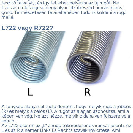
feszítő hüvelyt), és így fel lehet helyezni az új rugót. Ne
fizessen feleslegesen egy olyan alkatrészért amivel nincs
gond. Természetesen felár ellenében tudunk küldeni a rugó
mellé.
L722 vagy R722?
A fénykép alapján el tudja dönteni, hogy melyik rugó a jobbos
(R) és melyik a balos (L). A rugót az alapján azonosítsa, ami a
képen van vég. Ne azt nézze, melyik oldalra van felszerelve a
kapun.
Az L722 esetén az „L” a rugó tekeredésének irányát jelenti. Az
L és az R a német Links És Rechts szavak rövidítése. Ami