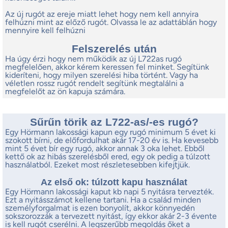
Az új rugót az ereje miatt lehet hogy nem kell annyira
felhúzni mint az előző rugót. Olvassa le az adattáblán hogy
mennyire kell felhúzni
Felszerelés után
Ha úgy érzi hogy nem működik az új L722as rugó
megfelelően, akkor kérem keressen fel minket. Segítünk
kideríteni, hogy milyen szerelési hiba történt. Vagy ha
véletlen rossz rugót rendelt segítünk megtalálni a
megfelelőt az ön kapuja számára.
Sűrűn törik az L722-as/-es rugó?
Egy Hörmann lakossági kapun egy rugó minimum 5 évet ki
szokott bírni, de előfordulhat akár 17-20 év is. Ha kevesebb
mint 5 évet bír egy rugó, akkor annak 3 oka lehet. Ebből
kettő ok az hibás szerelésből ered, egy ok pedig a túlzott
használatból. Ezeket most részletesebben kifejtjük.
Az első ok: túlzott kapu használat
Egy Hörmann lakossági kaput kb napi 5 nyitásra tervezték.
Ezt a nyitásszámot kellene tartani. Ha a család minden
személyforgalmat is ezen bonyolít, akkor könnyedén
sokszorozzák a tervezett nyitást, így ekkor akár 2-3 évente
is kell rugót cserélni. A legszerűbb megoldás őket a