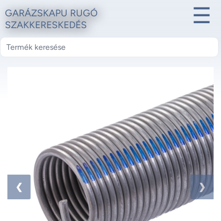
☰
GARÁZSKAPU RUGÓ
SZAKKERESKEDÉS
1 / 2
❮
❯