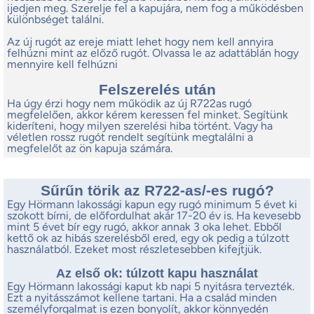
ijedjen meg. Szerelje fel a kapujára, nem fog a működésben
különbséget találni.
Az új rugót az ereje miatt lehet hogy nem kell annyira
felhúzni mint az előző rugót. Olvassa le az adattáblán hogy
mennyire kell felhúzni
Felszerelés után
Ha úgy érzi hogy nem működik az új R722as rugó
megfelelően, akkor kérem keressen fel minket. Segítünk
kideríteni, hogy milyen szerelési hiba történt. Vagy ha
véletlen rossz rugót rendelt segítünk megtalálni a
megfelelőt az ön kapuja számára.
Sűrűn törik az R722-as/-es rugó?
Egy Hörmann lakossági kapun egy rugó minimum 5 évet ki
szokott bírni, de előfordulhat akár 17-20 év is. Ha kevesebb
mint 5 évet bír egy rugó, akkor annak 3 oka lehet. Ebből
kettő ok az hibás szerelésből ered, egy ok pedig a túlzott
használatból. Ezeket most részletesebben kifejtjük.
Az első ok: túlzott kapu használat
Egy Hörmann lakossági kaput kb napi 5 nyitásra tervezték.
Ezt a nyitásszámot kellene tartani. Ha a család minden
személyforgalmat is ezen bonyolít, akkor könnyedén