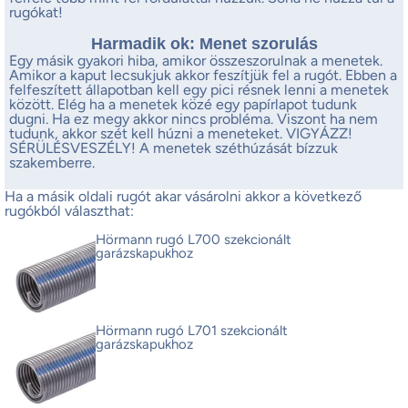
rugókat!
Harmadik ok: Menet szorulás
Egy másik gyakori hiba, amikor összeszorulnak a menetek.
Amikor a kaput lecsukjuk akkor feszítjük fel a rugót. Ebben a
felfeszített állapotban kell egy pici résnek lenni a menetek
között. Elég ha a menetek közé egy papírlapot tudunk
dugni. Ha ez megy akkor nincs probléma. Viszont ha nem
tudunk, akkor szét kell húzni a meneteket. VIGYÁZZ!
SÉRÜLÉSVESZÉLY! A menetek széthúzását bízzuk
szakemberre.
Ha a másik oldali rugót akar vásárolni akkor a következő
rugókból választhat:
Hörmann rugó L700 szekcionált
garázskapukhoz
Hörmann rugó L701 szekcionált
garázskapukhoz