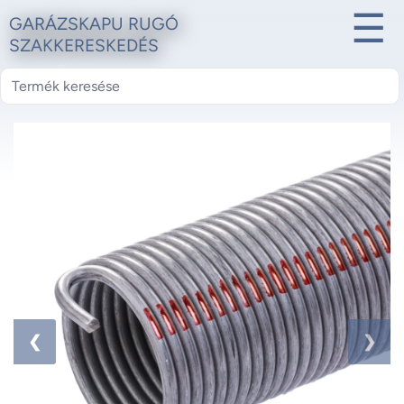
☰
GARÁZSKAPU RUGÓ
SZAKKERESKEDÉS
1 / 2
❮
❯