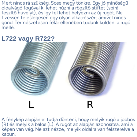
Mert nincs rá szükség. Sose megy tönkre. Egy jó minőségű
oldalvágó fogóval ki lehet húzni a rögzítő stiftet (spirál
feszítő hüvelyt), és így fel lehet helyezni az új rugót. Ne
fizessen feleslegesen egy olyan alkatrészért amivel nincs
gond. Természetesen felár ellenében tudunk küldeni a rugó
mellé.
L722 vagy R722?
A fénykép alapján el tudja dönteni, hogy melyik rugó a jobbos
(R) és melyik a balos (L). A rugót az alapján azonosítsa, ami a
képen van vég. Ne azt nézze, melyik oldalra van felszerelve a
kapun.