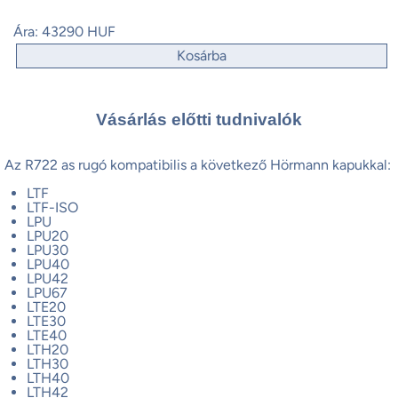
Ára:
43290 HUF
Kosárba
Vásárlás előtti tudnivalók
Az R722 as rugó kompatibilis a következő Hörmann kapukkal:
LTF
LTF-ISO
LPU
LPU20
LPU30
LPU40
LPU42
LPU67
LTE20
LTE30
LTE40
LTH20
LTH30
LTH40
LTH42