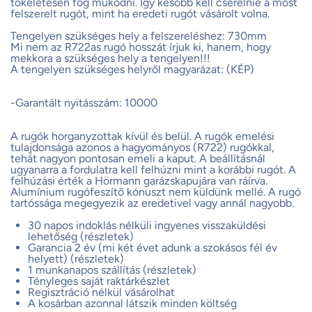
tökéletesen fog működni. Így később kell cserélnie a most
felszerelt rugót, mint ha eredeti rugót vásárolt volna.
Tengelyen szükséges hely a felszereléshez: 730mm
Mi nem az R722as rugó hosszát írjuk ki, hanem, hogy
mekkora a szükséges hely a tengelyen!!!
A tengelyen szükséges helyről magyarázat: (KÉP)
-Garantált nyitásszám: 10000
A rugók horganyzottak kívül és belül. A rugók emelési
tulajdonsága azonos a hagyományos (R722) rugókkal,
tehát nagyon pontosan emeli a kaput. A beállításnál
ugyanarra a fordulatra kell felhúzni mint a korábbi rugót. A
felhúzási érték a Hörmann garázskapujára van ráírva.
Alumínium rugófeszítő kónuszt nem küldünk mellé. A rugó
tartóssága megegyezik az eredetivel vagy annál nagyobb.
30 napos indoklás nélküli ingyenes visszaküldési
lehetőség (részletek)
Garancia 2 év (mi két évet adunk a szokásos fél év
helyett) (részletek)
1 munkanapos szállítás (részletek)
Tényleges saját raktárkészlet
Regisztráció nélkül vásárolhat
A kosárban azonnal látszik minden költség