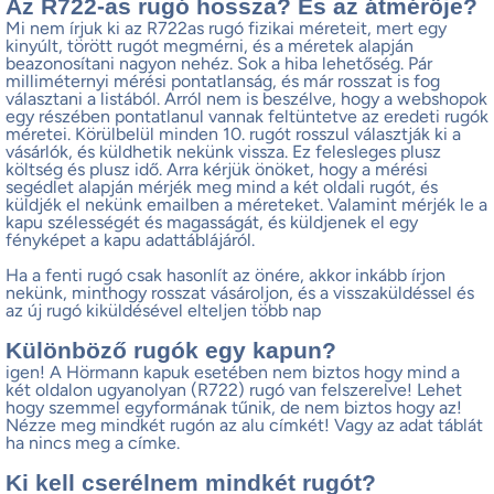
Az R722-as rugó hossza? És az átmérője?
Mi nem írjuk ki az R722as rugó fizikai méreteit, mert egy
kinyúlt, törött rugót megmérni, és a méretek alapján
beazonosítani nagyon nehéz. Sok a hiba lehetőség. Pár
milliméternyi mérési pontatlanság, és már rosszat is fog
választani a listából. Arról nem is beszélve, hogy a webshopok
egy részében pontatlanul vannak feltüntetve az eredeti rugók
méretei. Körülbelül minden 10. rugót rosszul választják ki a
vásárlók, és küldhetik nekünk vissza. Ez felesleges plusz
költség és plusz idő. Arra kérjük önöket, hogy a mérési
segédlet alapján mérjék meg mind a két oldali rugót, és
küldjék el nekünk emailben a méreteket. Valamint mérjék le a
kapu szélességét és magasságát, és küldjenek el egy
fényképet a kapu adattáblájáról.
Ha a fenti rugó csak hasonlít az önére, akkor inkább írjon
nekünk, minthogy rosszat vásároljon, és a visszaküldéssel és
az új rugó kiküldésével elteljen több nap
Különböző rugók egy kapun?
igen! A Hörmann kapuk esetében nem biztos hogy mind a
két oldalon ugyanolyan (R722) rugó van felszerelve! Lehet
hogy szemmel egyformának tűnik, de nem biztos hogy az!
Nézze meg mindkét rugón az alu címkét! Vagy az adat táblát
ha nincs meg a címke.
Ki kell cserélnem mindkét rugót?