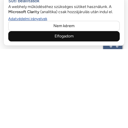
Süti beállítások
A webhely működéséhez szükséges sütiket használunk. A
Microsoft Clarity
(analitika) csak hozzájárulás után indul el.
Adatvédelmi irányelvek
Nem kérem
Elfogadom
ÜGYFÉLSZOLGÁLAT:
email:info@garazskapurugo.hu
+36 20 323 9255
FIZETÉSI LEHETŐSÉGEK:
SZÁLLÍTÓ PARTNEREK: