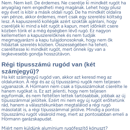
Nem. Nem kell. De érdemes. Ne cserélje ki mindkét rugót ha
anyagilag nem engedheti meg magának. Lehet hogy plusz
egy évet is kibír a másik oldali rugó. De ha mindkét oldalira
van pénze, akkor érdemes, mert csak egy szerelési költség
lesz. A kapuszerelő kollégák azért szokták ajánlani, hogy
cseréljék ki mind a két rugót a kapun, mert időnkét csere
közben törik el a még épségben lévő rugó. Ez nagyon
kellemetlen a kapuszerelőknek és nem tudják
megmagyarázni a kapu tulajdonosoknak, hogy nem ők
hibáztak szerelés közben. Összességében ha teheti,
cseréltesse ki mindkét rugót, mert önnek így van a
legkevesebb gondja hosszútávon.
Régi típusszámú rugód van (két
számjegyű)?
Ha két számjegyű rugód van, akkor azt keresd meg az
oldalunkon. A régi és az új típusszámú rugók nem teljesen
ugyanazok. A Hörmann nem csak a típusszámokat cserélte le
hanem rugókat is. Ez azt jelenti, hogy nem teljesen
egyformák, és nem feltétlen lettek tartósabbak, jobbak az új
típusszámmal jelöltek. Ezért mi nem egy új rugót erőltetünk
rád, hanem a választékunkban megtalálod a régi rugó
másolatát is, a régi típusszámmal jelölve. Mindig a pontos
típusszámú rugót vásárold meg, mert az pontosabban emeli a
Hörmann garázskapudat.
Miért nem küldünk alumínium rugófeszítő kónuszt?