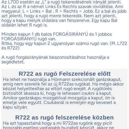
Az L700 esetén az „L” a rugó tekeredésének irányát jelenti.
Az L és az R a német Links És Rechts szavak rövidítése. Ami
magyarul: L = Links = Bal ; R = Rechts = Jobb. Ez a bal és jobb
azt jelenti, hogy a rugó merre tekeredik. Nem azt jelenti,
hogy a kapu melyik oldalára van felszerelve. Egy kapu Bal
oldalán lehet R rugó is.
Minden kapun 1 db balos FORGÁSIRÁNYÚ és 1 jobbos
FORGÁSIRÁNYÚ rugó van.
Ritka, hogy egy kapun 2 ugyanolyan számú rugó van. (Pl. L722
és R722)
A rugó forgásirányának beazonosításához használja a
segédletet.
R722 as rugó Felszerelése előtt
Ha lehet ne használja a Hörmann szekcionált garázskaput,
amíg nem szerelik fel az új R722as rugókat. Ha mégis akkor
kézzel helyettesítse az eltört rugó erejét. A rugótörés
biztosítót akassza ki, hogy le lehessen csukni a kaput.
Amikor garázskapu mozgatóval mozgatja a kaput, ön is
emelje vele együtt. Csukásnál is emeljen egy keveset a
kapu súlyán.
R722 as rugó felszerelése közben
Ha azt tapasztalná hogy a mi R722as rugónk egy picit
hosszabb esetleg vastagabb huzalból készült, akkor ne