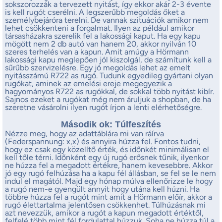
sokszorozzák a tervezett nyitást, így ekkor akár 2-3 évente
is kell rugót cserélni. A legszerűbb megoldás őket a
személybejáróra terelni. De vannak szituációk amikor nem
lehet csökkenteni a forgalmat. Ilyen az például amikor
társasházakra szerelik fel a lakossági kaput. Ha egy kapu
mögött nem 2 db autó van hanem 20, akkor nyilván 10
szeres terhelés van a kapun. Amit amúgy a Hörmann
lakossági kapu meglepően jól kiszolgál, de számítunk kell a
sűrűbb szervizelésre. Egy jó megoldás lehet az emelt
nyitásszámú R722 as rugó. Tudunk egyedileg gyártani olyan
rugókat, aminek az emelési ereje megegyezik a
hagyományos R722 as rugókkal, de sokkal több nyitást kibír.
Sajnos ezeket a rugókat még nem áruljuk a shopban, de ha
szeretne vásárolni ilyen rugót írjon a lenti elérhetőségre.
Második ok: Túlfeszítés
Nézze meg, hogy az adattáblára mi van ráírva
(Federspannung: x,x) és annyira húzza fel. Fontos tudni,
hogy ez csak egy közelítő érték, és időnkét minimálisan el
kell tőle térni. Időnként egy új rugó erősnek tűnik, ilyenkor
ne húzza fel a megadott értékre, hanem kevesebbre. Akkor
jó egy rugó felhúzása ha a kapu fél állásban, se fel se le nem
indul el magától. Majd egy hónap múlva ellenőrizze le hogy
a rugó nem-e gyengült annyit hogy utána kell húzni. Ha
többre húzza fel a rugót mint amit a Hörmann előír, akkor a
rugó élettartalma jelentősen csökkenhet. Túlhúzásnak mi
azt nevezzük, amikor a rugót a kapun megadott értéktől,
felfelé több mint fél fordulattal húzzuk. Soha ne húzza túl a