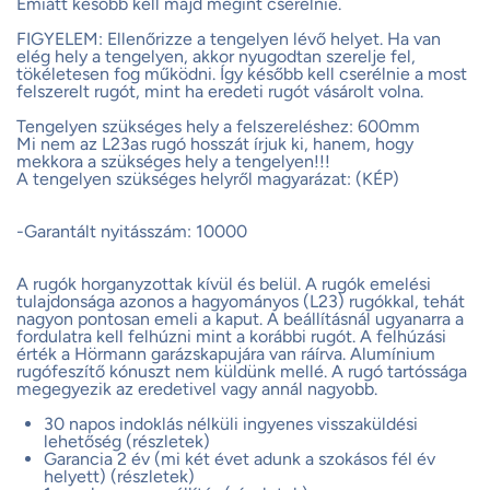
Emiatt később kell majd megint cserélnie.
FIGYELEM: Ellenőrizze a tengelyen lévő helyet. Ha van
elég hely a tengelyen, akkor nyugodtan szerelje fel,
tökéletesen fog működni. Így később kell cserélnie a most
felszerelt rugót, mint ha eredeti rugót vásárolt volna.
Tengelyen szükséges hely a felszereléshez: 600mm
Mi nem az L23as rugó hosszát írjuk ki, hanem, hogy
mekkora a szükséges hely a tengelyen!!!
A tengelyen szükséges helyről magyarázat: (KÉP)
-Garantált nyitásszám: 10000
A rugók horganyzottak kívül és belül. A rugók emelési
tulajdonsága azonos a hagyományos (L23) rugókkal, tehát
nagyon pontosan emeli a kaput. A beállításnál ugyanarra a
fordulatra kell felhúzni mint a korábbi rugót. A felhúzási
érték a Hörmann garázskapujára van ráírva. Alumínium
rugófeszítő kónuszt nem küldünk mellé. A rugó tartóssága
megegyezik az eredetivel vagy annál nagyobb.
30 napos indoklás nélküli ingyenes visszaküldési
lehetőség (részletek)
Garancia 2 év (mi két évet adunk a szokásos fél év
helyett) (részletek)