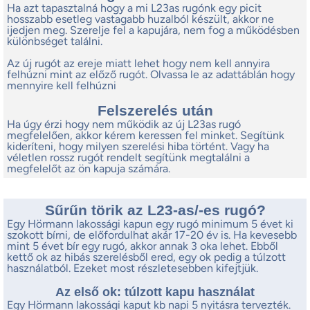
Ha azt tapasztalná hogy a mi L23as rugónk egy picit
hosszabb esetleg vastagabb huzalból készült, akkor ne
ijedjen meg. Szerelje fel a kapujára, nem fog a működésben
különbséget találni.
Az új rugót az ereje miatt lehet hogy nem kell annyira
felhúzni mint az előző rugót. Olvassa le az adattáblán hogy
mennyire kell felhúzni
Felszerelés után
Ha úgy érzi hogy nem működik az új L23as rugó
megfelelően, akkor kérem keressen fel minket. Segítünk
kideríteni, hogy milyen szerelési hiba történt. Vagy ha
véletlen rossz rugót rendelt segítünk megtalálni a
megfelelőt az ön kapuja számára.
Sűrűn törik az L23-as/-es rugó?
Egy Hörmann lakossági kapun egy rugó minimum 5 évet ki
szokott bírni, de előfordulhat akár 17-20 év is. Ha kevesebb
mint 5 évet bír egy rugó, akkor annak 3 oka lehet. Ebből
kettő ok az hibás szerelésből ered, egy ok pedig a túlzott
használatból. Ezeket most részletesebben kifejtjük.
Az első ok: túlzott kapu használat
Egy Hörmann lakossági kaput kb napi 5 nyitásra tervezték.