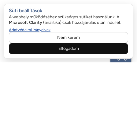
Süti beállítások
A webhely működéséhez szükséges sütiket használunk. A
Microsoft Clarity
(analitika) csak hozzájárulás után indul el.
Adatvédelmi irányelvek
Nem kérem
Elfogadom
ÜGYFÉLSZOLGÁLAT:
email:info@garazskapurugo.hu
+36 20 323 9255
FIZETÉSI LEHETŐSÉGEK:
SZÁLLÍTÓ PARTNEREK: