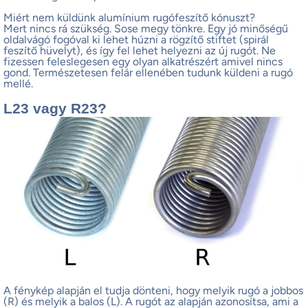
Miért nem küldünk alumínium rugófeszítő kónuszt?
Mert nincs rá szükség. Sose megy tönkre. Egy jó minőségű
oldalvágó fogóval ki lehet húzni a rögzítő stiftet (spirál
feszítő hüvelyt), és így fel lehet helyezni az új rugót. Ne
fizessen feleslegesen egy olyan alkatrészért amivel nincs
gond. Természetesen felár ellenében tudunk küldeni a rugó
mellé.
L23 vagy R23?
A fénykép alapján el tudja dönteni, hogy melyik rugó a jobbos
(R) és melyik a balos (L). A rugót az alapján azonosítsa, ami a