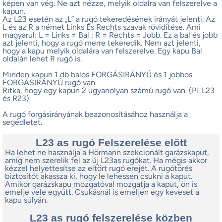
képen van vég. Ne azt nézze, melyik oldalra van felszerelve a
kapun.
Az L23 esetén az „L” a rugó tekeredésének irányát jelenti. Az
L és az R a német Links És Rechts szavak rövidítése. Ami
magyarul: L = Links = Bal ; R = Rechts = Jobb. Ez a bal és jobb
azt jelenti, hogy a rugó merre tekeredik. Nem azt jelenti,
hogy a kapu melyik oldalára van felszerelve. Egy kapu Bal
oldalán lehet R rugó is.
Minden kapun 1 db balos FORGÁSIRÁNYÚ és 1 jobbos
FORGÁSIRÁNYÚ rugó van.
Ritka, hogy egy kapun 2 ugyanolyan számú rugó van. (Pl. L23
és R23)
A rugó forgásirányának beazonosításához használja a
segédletet.
L23 as rugó Felszerelése előtt
Ha lehet ne használja a Hörmann szekcionált garázskaput,
amíg nem szerelik fel az új L23as rugókat. Ha mégis akkor
kézzel helyettesítse az eltört rugó erejét. A rugótörés
biztosítót akassza ki, hogy le lehessen csukni a kaput.
Amikor garázskapu mozgatóval mozgatja a kaput, ön is
emelje vele együtt. Csukásnál is emeljen egy keveset a
kapu súlyán.
L23 as rugó felszerelése közben