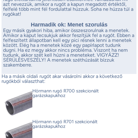
azt nevezzük, amikor a rugót a kapun megadott értéktől,
felfelé több mint fél fordulattal húzzuk. Soha ne húzza túl a
rugókat!
Harmadik ok: Menet szorulás
Egy másik gyakori hiba, amikor összeszorulnak a menetek.
Amikor a kaput lecsukjuk akkor feszítjük fel a rugót. Ebben a
felfeszített állapotban kell egy pici résnek lenni a menetek
között. Elég ha a menetek közé egy papírlapot tudunk
dugni. Ha ez megy akkor nincs probléma. Viszont ha nem
tudunk, akkor szét kell húzni a meneteket. VIGYÁZZ!
SÉRÜLÉSVESZÉLY! A menetek széthúzását bízzuk
szakemberre.
Ha a másik oldali rugót akar vásárolni akkor a következő
rugókból választhat:
Hörmann rugó R700 szekcionált
garázskapukhoz
Hörmann rugó R701 szekcionált
garázskapukhoz