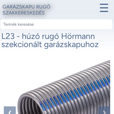
☰
GARÁZSKAPU RUGÓ
SZAKKERESKEDÉS
L23 - húzó rugó Hörmann
szekcionált garázskapuhoz
1 / 2
❮
❯