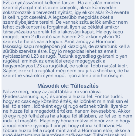
Ezt a nyitásszámot kellene tartani. Ha a család minden
személyforgalmat is ezen bonyolít, akkor könnyedén
sokszorozzák a tervezett nyitást, így ekkor akár 2-3 évente
is kell rugót cserélni. A legszerűbb megoldás őket a
személybejáróra terelni. De vannak szituációk amikor nem
lehet csökkenteni a forgalmat. Ilyen az például amikor
társasházakra szerelik fel a lakossági kaput. Ha egy kapu
mögött nem 2 db autó van hanem 20, akkor nyilván 10
szeres terhelés van a kapun. Amit amúgy a Hörmann
lakossági kapu meglepően jól kiszolgál, de számítunk kell a
sűrűbb szervizelésre. Egy jó megoldás lehet az emelt
nyitásszámú L23 as rugó. Tudunk egyedileg gyártani olyan
rugókat, aminek az emelési ereje megegyezik a
hagyományos L23 as rugókkal, de sokkal több nyitást kibír.
Sajnos ezeket a rugókat még nem áruljuk a shopban, de ha
szeretne vásárolni ilyen rugót írjon a lenti elérhetőségre.
Második ok: Túlfeszítés
Nézze meg, hogy az adattáblára mi van ráírva
(Federspannung: x,x) és annyira húzza fel. Fontos tudni,
hogy ez csak egy közelítő érték, és időnkét minimálisan el
kell tőle térni. Időnként egy új rugó erősnek tűnik, ilyenkor
ne húzza fel a megadott értékre, hanem kevesebbre. Akkor
jó egy rugó felhúzása ha a kapu fél állásban, se fel se le nem
indul el magától. Majd egy hónap múlva ellenőrizze le hogy
a rugó nem-e gyengült annyit hogy utána kell húzni. Ha
többre húzza fel a rugót mint amit a Hörmann előír, akkor a
rugó élettartalma jelentősen csökkenhet. Túlhúzásnak mi