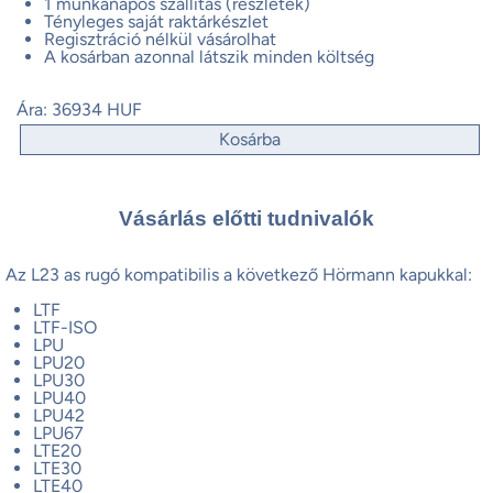
1 munkanapos szállítás (részletek)
Tényleges saját raktárkészlet
Regisztráció nélkül vásárolhat
A kosárban azonnal látszik minden költség
Ára:
36934 HUF
Kosárba
Vásárlás előtti tudnivalók
Az L23 as rugó kompatibilis a következő Hörmann kapukkal:
LTF
LTF-ISO
LPU
LPU20
LPU30
LPU40
LPU42
LPU67
LTE20
LTE30
LTE40