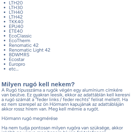
LTH20
LTH30
LTH40
LTH42
TKK40
EPU40
ETE40
EcoClassic
EcoTherm
Renomatic 42
Renomatic Light 42
BDWMRS
Ecostar
Europro
etc...
Milyen rugó kell nekem?
A Rugó típusszáma a rugók végén egy alumínium címkére
van beütve. Ez gyakran leesik, ekkor az adattáblán kell keresni
a rugó számát a "feder links / feder rechts" felírat mellett. Ha
ez nem szerepel az ön Hörmann kapujának az adattábláján
akkor rossz hírem van. Meg kell mérnie a rugót.
Hörmann rugó megmérése
Ha nem tudja pontosan milyen rugóra van szüksége, akkor