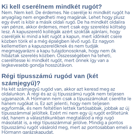
Ki kell cserélnem mindkét rugót?
Nem. Nem kell. De érdemes. Ne cserélje ki mindkét rugót ha
anyagilag nem engedheti meg magának. Lehet hogy plusz
egy évet is kibír a másik oldali rugó. De ha mindkét oldalira
van pénze, akkor érdemes, mert csak egy szerelési költség
lesz. A kapuszerelő kollégák azért szokták ajánlani, hogy
cseréljék ki mind a két rugót a kapun, mert időnkét csere
közben törik el a még épségben lévő rugó. Ez nagyon
kellemetlen a kapuszerelőknek és nem tudják
megmagyarázni a kapu tulajdonosoknak, hogy nem ők
hibáztak szerelés közben. Összességében ha teheti,
cseréltesse ki mindkét rugót, mert önnek így van a
legkevesebb gondja hosszútávon.
Régi típusszámú rugód van (két
számjegyű)?
Ha két számjegyű rugód van, akkor azt keresd meg az
oldalunkon. A régi és az új típusszámú rugók nem teljesen
ugyanazok. A Hörmann nem csak a típusszámokat cserélte le
hanem rugókat is. Ez azt jelenti, hogy nem teljesen
egyformák, és nem feltétlen lettek tartósabbak, jobbak az új
típusszámmal jelöltek. Ezért mi nem egy új rugót erőltetünk
rád, hanem a választékunkban megtalálod a régi rugó
másolatát is, a régi típusszámmal jelölve. Mindig a pontos
típusszámú rugót vásárold meg, mert az pontosabban emeli a
Hörmann garázskapudat.