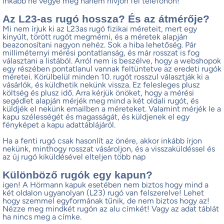
inkább ne vegye meg hanem hívjon fel telefonon!
Az L23-as rugó hossza? És az átmérője?
Mi nem írjuk ki az L23as rugó fizikai méreteit, mert egy
kinyúlt, törött rugót megmérni, és a méretek alapján
beazonosítani nagyon nehéz. Sok a hiba lehetőség. Pár
milliméternyi mérési pontatlanság, és már rosszat is fog
választani a listából. Arról nem is beszélve, hogy a webshopok
egy részében pontatlanul vannak feltüntetve az eredeti rugók
méretei. Körülbelül minden 10. rugót rosszul választják ki a
vásárlók, és küldhetik nekünk vissza. Ez felesleges plusz
költség és plusz idő. Arra kérjük önöket, hogy a mérési
segédlet alapján mérjék meg mind a két oldali rugót, és
küldjék el nekünk emailben a méreteket. Valamint mérjék le a
kapu szélességét és magasságát, és küldjenek el egy
fényképet a kapu adattáblájáról.
Ha a fenti rugó csak hasonlít az önére, akkor inkább írjon
nekünk, minthogy rosszat vásároljon, és a visszaküldéssel és
az új rugó kiküldésével elteljen több nap
Különböző rugók egy kapun?
igen! A Hörmann kapuk esetében nem biztos hogy mind a
két oldalon ugyanolyan (L23) rugó van felszerelve! Lehet
hogy szemmel egyformának tűnik, de nem biztos hogy az!
Nézze meg mindkét rugón az alu címkét! Vagy az adat táblát
ha nincs meg a címke.