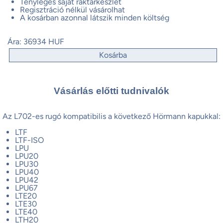
Tényleges saját raktárkészlet
Regisztráció nélkül vásárolhat
A kosárban azonnal látszik minden költség
Ára:
36934 HUF
Kosárba
Vásárlás előtti tudnivalók
Az L702-es rugó kompatibilis a következő Hörmann kapukkal:
LTF
LTF-ISO
LPU
LPU20
LPU30
LPU40
LPU42
LPU67
LTE20
LTE30
LTE40
LTH20