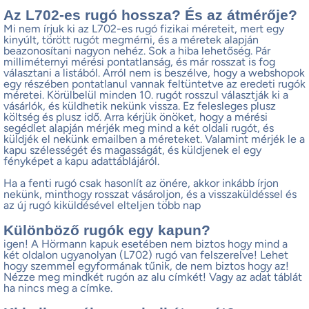
Az L702-es rugó hossza? És az átmérője?
Mi nem írjuk ki az L702-es rugó fizikai méreteit, mert egy
kinyúlt, törött rugót megmérni, és a méretek alapján
beazonosítani nagyon nehéz. Sok a hiba lehetőség. Pár
milliméternyi mérési pontatlanság, és már rosszat is fog
választani a listából. Arról nem is beszélve, hogy a webshopok
egy részében pontatlanul vannak feltüntetve az eredeti rugók
méretei. Körülbelül minden 10. rugót rosszul választják ki a
vásárlók, és küldhetik nekünk vissza. Ez felesleges plusz
költség és plusz idő. Arra kérjük önöket, hogy a mérési
segédlet alapján mérjék meg mind a két oldali rugót, és
küldjék el nekünk emailben a méreteket. Valamint mérjék le a
kapu szélességét és magasságát, és küldjenek el egy
fényképet a kapu adattáblájáról.
Ha a fenti rugó csak hasonlít az önére, akkor inkább írjon
nekünk, minthogy rosszat vásároljon, és a visszaküldéssel és
az új rugó kiküldésével elteljen több nap
Különböző rugók egy kapun?
igen! A Hörmann kapuk esetében nem biztos hogy mind a
két oldalon ugyanolyan (L702) rugó van felszerelve! Lehet
hogy szemmel egyformának tűnik, de nem biztos hogy az!
Nézze meg mindkét rugón az alu címkét! Vagy az adat táblát
ha nincs meg a címke.