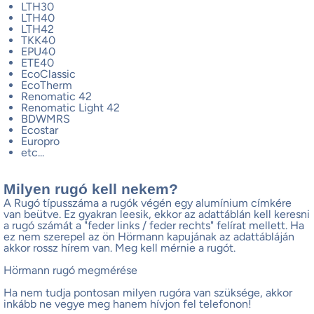
LTH30
LTH40
LTH42
TKK40
EPU40
ETE40
EcoClassic
EcoTherm
Renomatic 42
Renomatic Light 42
BDWMRS
Ecostar
Europro
etc...
Milyen rugó kell nekem?
A Rugó típusszáma a rugók végén egy alumínium címkére
van beütve. Ez gyakran leesik, ekkor az adattáblán kell keresni
a rugó számát a "feder links / feder rechts" felírat mellett. Ha
ez nem szerepel az ön Hörmann kapujának az adattábláján
akkor rossz hírem van. Meg kell mérnie a rugót.
Hörmann rugó megmérése
Ha nem tudja pontosan milyen rugóra van szüksége, akkor
inkább ne vegye meg hanem hívjon fel telefonon!