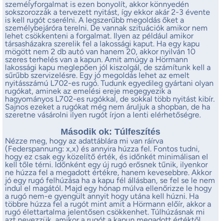
személyforgalmat is ezen bonyolít, akkor könnyedén
sokszorozzák a tervezett nyitást, így ekkor akár 2-3 évente
is kell rugót cserélni. A legszerűbb megoldás őket a
személybejáróra terelni. De vannak szituációk amikor nem
lehet csökkenteni a forgalmat. Ilyen az például amikor
társasházakra szerelik fel a lakossági kaput. Ha egy kapu
mögött nem 2 db autó van hanem 20, akkor nyilván 10
szeres terhelés van a kapun. Amit amúgy a Hörmann
lakossági kapu meglepően jól kiszolgál, de számítunk kell a
sűrűbb szervizelésre. Egy jó megoldás lehet az emelt
nyitásszámú L702-es rugó. Tudunk egyedileg gyártani olyan
rugókat, aminek az emelési ereje megegyezik a
hagyományos L702-es rugókkal, de sokkal több nyitást kibír.
Sajnos ezeket a rugókat még nem áruljuk a shopban, de ha
szeretne vásárolni ilyen rugót írjon a lenti elérhetőségre.
Második ok: Túlfeszítés
Nézze meg, hogy az adattáblára mi van ráírva
(Federspannung: x,x) és annyira húzza fel. Fontos tudni,
hogy ez csak egy közelítő érték, és időnkét minimálisan el
kell tőle térni. Időnként egy új rugó erősnek tűnik, ilyenkor
ne húzza fel a megadott értékre, hanem kevesebbre. Akkor
jó egy rugó felhúzása ha a kapu fél állásban, se fel se le nem
indul el magától. Majd egy hónap múlva ellenőrizze le hogy
a rugó nem-e gyengült annyit hogy utána kell húzni. Ha
többre húzza fel a rugót mint amit a Hörmann előír, akkor a
rugó élettartalma jelentősen csökkenhet. Túlhúzásnak mi
azt nevezzük, amikor a rugót a kapun megadott értéktől,