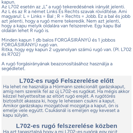
kapun.
Az L702 esetén az „L” a rugó tekeredésének irányát jelenti.
Az L és az R a német Links És Rechts szavak rövidítése. Ami
magyarul: L = Links = Bal ; R = Rechts = Jobb. Ez a bal és jobb
azt jelenti, hogy a rugó merre tekeredik. Nem azt jelenti,
hogy a kapu melyik oldalára van felszerelve. Egy kapu Bal
oldalán lehet R rugó is.
Minden kapun 1 db balos FORGÁSIRÁNYÚ és 1 jobbos
FORGÁSIRÁNYÚ rugó van.
Ritka, hogy egy kapun 2 ugyanolyan számú rugó van. (Pl. L702
és R702)
A rugó forgásirányának beazonosításához használja a
segédletet.
L702-es rugó Felszerelése előtt
Ha lehet ne használja a Hörmann szekcionált garázskaput,
amíg nem szerelik fel az új L702-es rugókat. Ha mégis akkor
kézzel helyettesítse az eltört rugó erejét. A rugótörés
biztosítót akassza ki, hogy le lehessen csukni a kaput.
Amikor garázskapu mozgatóval mozgatja a kaput, ön is
emelje vele együtt. Csukásnál is emeljen egy keveset a
kapu súlyán.
L702-es rugó felszerelése közben
Ha azt tapasztalná hogy a mi L702-es rugónk egy picit