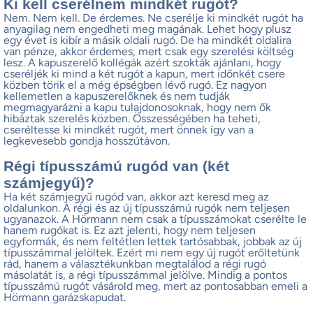
Ki kell cserélnem mindkét rugót?
Nem. Nem kell. De érdemes. Ne cserélje ki mindkét rugót ha
anyagilag nem engedheti meg magának. Lehet hogy plusz
egy évet is kibír a másik oldali rugó. De ha mindkét oldalira
van pénze, akkor érdemes, mert csak egy szerelési költség
lesz. A kapuszerelő kollégák azért szokták ajánlani, hogy
cseréljék ki mind a két rugót a kapun, mert időnkét csere
közben törik el a még épségben lévő rugó. Ez nagyon
kellemetlen a kapuszerelőknek és nem tudják
megmagyarázni a kapu tulajdonosoknak, hogy nem ők
hibáztak szerelés közben. Összességében ha teheti,
cseréltesse ki mindkét rugót, mert önnek így van a
legkevesebb gondja hosszútávon.
Régi típusszámú rugód van (két
számjegyű)?
Ha két számjegyű rugód van, akkor azt keresd meg az
oldalunkon. A régi és az új típusszámú rugók nem teljesen
ugyanazok. A Hörmann nem csak a típusszámokat cserélte le
hanem rugókat is. Ez azt jelenti, hogy nem teljesen
egyformák, és nem feltétlen lettek tartósabbak, jobbak az új
típusszámmal jelöltek. Ezért mi nem egy új rugót erőltetünk
rád, hanem a választékunkban megtalálod a régi rugó
másolatát is, a régi típusszámmal jelölve. Mindig a pontos
típusszámú rugót vásárold meg, mert az pontosabban emeli a
Hörmann garázskapudat.