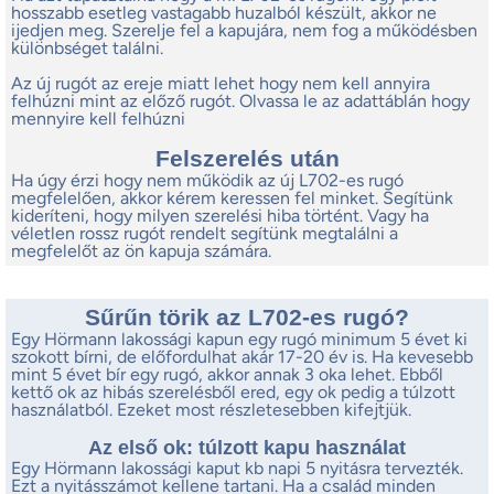
hosszabb esetleg vastagabb huzalból készült, akkor ne
ijedjen meg. Szerelje fel a kapujára, nem fog a működésben
különbséget találni.
Az új rugót az ereje miatt lehet hogy nem kell annyira
felhúzni mint az előző rugót. Olvassa le az adattáblán hogy
mennyire kell felhúzni
Felszerelés után
Ha úgy érzi hogy nem működik az új L702-es rugó
megfelelően, akkor kérem keressen fel minket. Segítünk
kideríteni, hogy milyen szerelési hiba történt. Vagy ha
véletlen rossz rugót rendelt segítünk megtalálni a
megfelelőt az ön kapuja számára.
Sűrűn törik az L702-es rugó?
Egy Hörmann lakossági kapun egy rugó minimum 5 évet ki
szokott bírni, de előfordulhat akár 17-20 év is. Ha kevesebb
mint 5 évet bír egy rugó, akkor annak 3 oka lehet. Ebből
kettő ok az hibás szerelésből ered, egy ok pedig a túlzott
használatból. Ezeket most részletesebben kifejtjük.
Az első ok: túlzott kapu használat
Egy Hörmann lakossági kaput kb napi 5 nyitásra tervezték.
Ezt a nyitásszámot kellene tartani. Ha a család minden