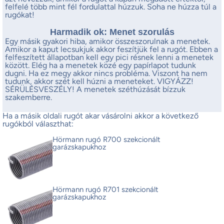
felfelé több mint fél fordulattal húzzuk. Soha ne húzza túl a
rugókat!
Harmadik ok: Menet szorulás
Egy másik gyakori hiba, amikor összeszorulnak a menetek.
Amikor a kaput lecsukjuk akkor feszítjük fel a rugót. Ebben a
felfeszített állapotban kell egy pici résnek lenni a menetek
között. Elég ha a menetek közé egy papírlapot tudunk
dugni. Ha ez megy akkor nincs probléma. Viszont ha nem
tudunk, akkor szét kell húzni a meneteket. VIGYÁZZ!
SÉRÜLÉSVESZÉLY! A menetek széthúzását bízzuk
szakemberre.
Ha a másik oldali rugót akar vásárolni akkor a következő
rugókból választhat:
Hörmann rugó R700 szekcionált
garázskapukhoz
Hörmann rugó R701 szekcionált
garázskapukhoz