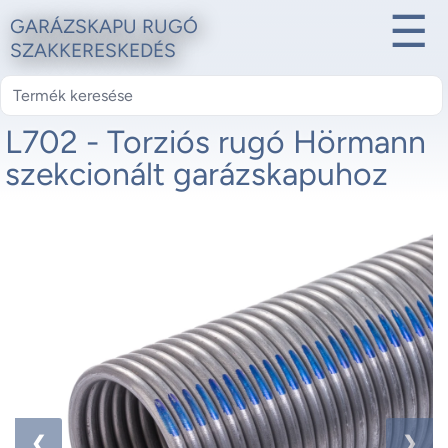
☰
GARÁZSKAPU RUGÓ
SZAKKERESKEDÉS
L702 - Torziós rugó Hörmann
szekcionált garázskapuhoz
1 / 2
❮
❯