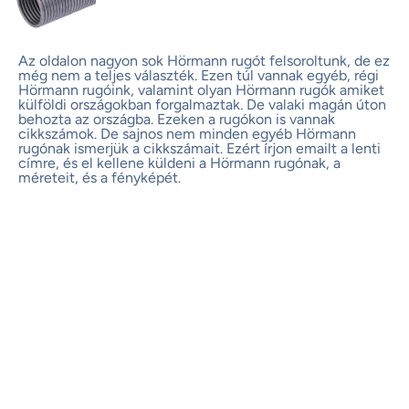
Az oldalon nagyon sok
Hörmann rugót
felsoroltunk, de ez
még nem a teljes választék. Ezen túl vannak egyéb, régi
Hörmann rugóink
, valamint olyan Hörmann
rugók
amiket
külföldi országokban forgalmaztak. De valaki magán úton
behozta az országba. Ezeken a
rugókon
is vannak
cikkszámok. De sajnos nem minden egyéb Hörmann
rugónak ismerjük a cikkszámait. Ezért írjon emailt a lenti
címre, és el kellene küldeni a Hörmann rugónak, a
méreteit, és a fényképét.