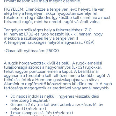
Emiatt később kell majd megint cserélnie.
FIGYELEM: Ellenőrizze a tengelyen lévő helyet. Ha van
elég hely a tengelyen, akkor nyugodtan szerelje fel,
tökéletesen fog működni. Így később kell cserélnie a most
felszerelt rugót, mint ha eredeti rugót vásárolt volna.
Tengelyen szükséges hely a felszereléshez: 710
Mi nem az L702-es rugó hosszát írjuk ki, hanem, hogy
mekkora a szükséges hely a tengelyen!!!
A tengelyen szükséges helyről magyarázat: (KÉP)
-Garantált nyitásszám: 25000
A rugók horganyzottak kívül és belül. A rugók emelési
tulajdonsága azonos a hagyományos (L702) rugókkal,
tehát nagyon pontosan emeli a kaput. A beállításnál
ugyanarra a fordulatra kell felhúzni mint a korábbi rugót. A
felhúzási érték a Hörmann garázskapujára van ráírva.
Alumínium rugófeszítő kónuszt nem küldünk mellé. A rugó
tartóssága megegyezik az eredetivel vagy annál nagyobb.
30 napos indoklás nélküli ingyenes visszaküldési
lehetőség (részletek)
Garancia 2 év (mi két évet adunk a szokásos fél év
helyett) (részletek)
1 munkanapos szállítás (részletek)