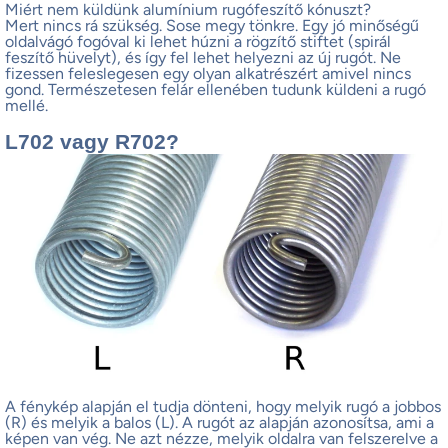
Miért nem küldünk alumínium rugófeszítő kónuszt?
Mert nincs rá szükség. Sose megy tönkre. Egy jó minőségű
oldalvágó fogóval ki lehet húzni a rögzítő stiftet (spirál
feszítő hüvelyt), és így fel lehet helyezni az új rugót. Ne
fizessen feleslegesen egy olyan alkatrészért amivel nincs
gond. Természetesen felár ellenében tudunk küldeni a rugó
mellé.
L702 vagy R702?
A fénykép alapján el tudja dönteni, hogy melyik rugó a jobbos
(R) és melyik a balos (L). A rugót az alapján azonosítsa, ami a
képen van vég. Ne azt nézze, melyik oldalra van felszerelve a