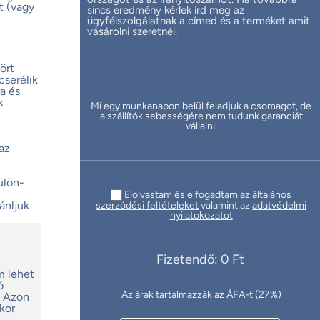
t (vagy
sincs eredmény kérlek írd meg az
ügyfélszolgálatnak a címed és a terméket amit
vásárolni szeretnél.
ört
cserélik
a és
k
Mi egy munkanapon belül feladjuk a csomagot, de
a szállítók sebességére nem tudunk garanciát
vállalni.
az
ülön-
Elolvastam és elfogadtam
az általános
ánljuk
szerzódési feltételeket
valamint az
adatvédelmi
nyilatokozatot
Fizetendő: 0 Ft
m lehet
ó
Az árak tartalmazzák az ÁFA-t (27%)
. Azon
kor