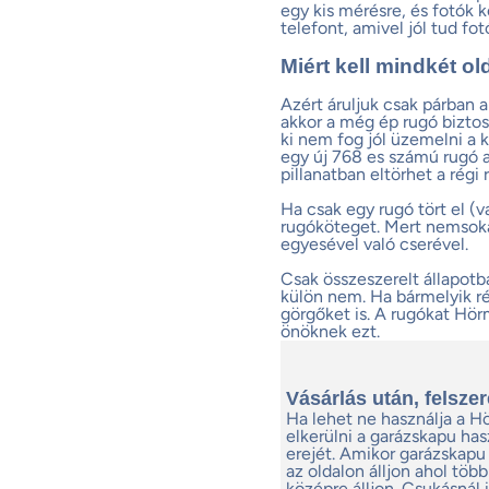
egy kis mérésre, és fotók
telefont, amivel jól tud fot
Miért kell mindkét o
Azért áruljuk csak párban 
akkor a még ép rugó biztosa
ki nem fog jól üzemelni a 
egy új 768 es számú rugó a
pillanatban eltörhet a régi 
Ha csak egy rugó tört el (v
rugóköteget. Mert nemsokára
egyesével való cserével.
Csak összeszerelt állapotb
külön nem. Ha bármelyik r
görgőket is. A rugókat Hör
önöknek ezt.
Vásárlás után, felszer
Ha lehet ne használja a H
elkerülni a garázskapu has
erejét. Amikor garázskapu
az oldalon álljon ahol tö
középre álljon. Csukásnál