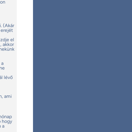
jon
. (Akár
 erejét
zdje el
, akkor
 nekünk
 a
 ne
ál lévő
n, ami
 hónap
ó hogy
n a