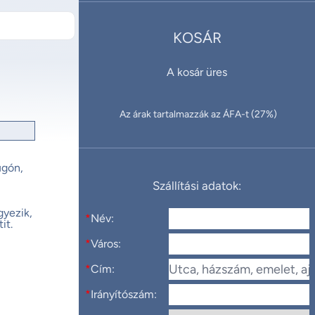
KOSÁR
A kosár üres
Az árak tartalmazzák az ÁFA-t (27%)
ugón,
Szállítási adatok:
yezik,
*
Név:
it.
*
Város:
*
Cím:
*
Irányítószám: