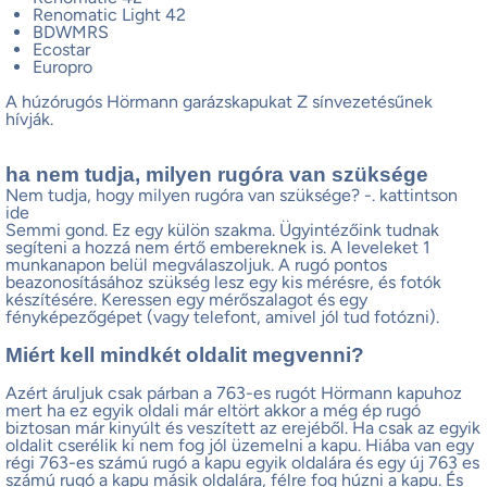
Renomatic Light 42
BDWMRS
Ecostar
Europro
A húzórugós Hörmann garázskapukat Z sínvezetésűnek
hívják.
ha nem tudja, milyen rugóra van szüksége
Nem tudja, hogy milyen rugóra van szüksége? -. kattintson
ide
Semmi gond. Ez egy külön szakma. Ügyintézőink tudnak
segíteni a hozzá nem értő embereknek is. A leveleket 1
munkanapon belül megválaszoljuk. A rugó pontos
beazonosításához szükség lesz egy kis mérésre, és fotók
készítésére. Keressen egy mérőszalagot és egy
fényképezőgépet (vagy telefont, amivel jól tud fotózni).
Miért kell mindkét oldalit megvenni?
Azért áruljuk csak párban a 763-es rugót Hörmann kapuhoz
mert ha ez egyik oldali már eltört akkor a még ép rugó
biztosan már kinyúlt és veszített az erejéből. Ha csak az egyik
oldalit cserélik ki nem fog jól üzemelni a kapu. Hiába van egy
régi 763-es számú rugó a kapu egyik oldalára és egy új 763 es
számú rugó a kapu másik oldalára, félre fog húzni a kapu. És