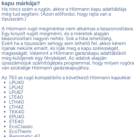
kapu márkája?
Ha nincs szám a rugón, akkor a Hörmann kapu adattáblája
még tud segíteni. (Azon előfordul, hogy rajta van a
típusszám.)
A Hörmann rugó megmérése nem alkalmas a beazonosításra.
Egy kinyúlt rugót megmérni, és a méretek alapján
beazonosítani nagyon nehéz. Sok a hiba lehetőség.
Ezért ha a típusszám sehogy sem lelhető fel, akkor kérem
írjanak nekünk emailt, és írják meg a kapu szélességét,
magasságát. Valamint a Hörmann garázskapu adattábláról
meg küldjenek egy fényképet. Az adatok alapján
újraszámoljuk számítógépes programmal, hogy milyen rugóra
van szüksége Hörmann garázskapujához.
Az 763 as rugó kompatibilis a következő Hörmann kapukkal:
LPU40
LPU42
LPU67
LTE40
LTH40
LTH42
TKK40
EPU40
ETE40
EcoClassic
EcoTherm
Renomatic 42