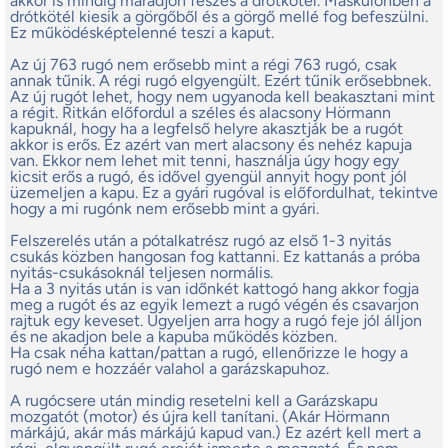
akkor is mindig maradjon feszes a drótkötél. Máskülönben a
drótkötél kiesik a görgőből és a görgő mellé fog befeszülni.
Ez működésképtelenné teszi a kaput.
Az új 763 rugó nem erősebb mint a régi 763 rugó, csak
annak tűnik. A régi rugó elgyengült. Ezért tűnik erősebbnek.
Az új rugót lehet, hogy nem ugyanoda kell beakasztani mint
a régit. Ritkán előfordul a széles és alacsony Hörmann
kapuknál, hogy ha a legfelső helyre akasztják be a rugót
akkor is erős. Ez azért van mert alacsony és nehéz kapuja
van. Ekkor nem lehet mit tenni, használja úgy hogy egy
kicsit erős a rugó, és idővel gyengül annyit hogy pont jól
üzemeljen a kapu. Ez a gyári rugóval is előfordulhat, tekintve
hogy a mi rugónk nem erősebb mint a gyári.
Felszerelés után a pótalkatrész rugó az első 1-3 nyitás
csukás közben hangosan fog kattanni. Ez kattanás a próba
nyitás-csukásoknál teljesen normális.
Ha a 3 nyitás után is van időnkét kattogó hang akkor fogja
meg a rugót és az egyik lemezt a rugó végén és csavarjon
rajtuk egy keveset. Ügyeljen arra hogy a rugó feje jól álljon
és ne akadjon bele a kapuba működés közben.
Ha csak néha kattan/pattan a rugó, ellenőrizze le hogy a
rugó nem e hozzáér valahol a garázskapuhoz.
A rugócsere után mindig resetelni kell a Garázskapu
mozgatót (motor) és újra kell tanítani. (Akár Hörmann
márkájú, akár más márkájú kapud van.) Ez azért kell mert a