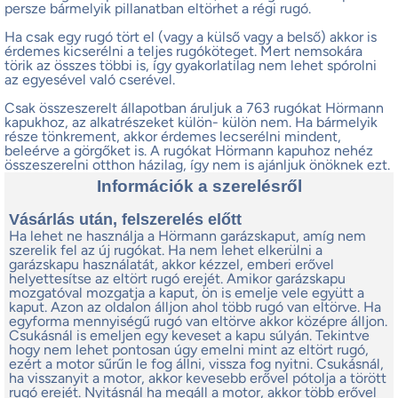
persze bármelyik pillanatban eltörhet a régi rugó.
Ha csak egy rugó tört el (vagy a külső vagy a belső) akkor is
érdemes kicserélni a teljes rugóköteget. Mert nemsokára
törik az összes többi is, így gyakorlatilag nem lehet spórolni
az egyesével való cserével.
Csak összeszerelt állapotban áruljuk a 763 rugókat Hörmann
kapukhoz, az alkatrészeket külön- külön nem. Ha bármelyik
része tönkrement, akkor érdemes lecserélni mindent,
beleérve a görgőket is. A rugókat Hörmann kapuhoz nehéz
összeszerelni otthon házilag, így nem is ajánljuk önöknek ezt.
Információk a szerelésről
Vásárlás után, felszerelés előtt
Ha lehet ne használja a Hörmann garázskaput, amíg nem
szerelik fel az új rugókat. Ha nem lehet elkerülni a
garázskapu használatát, akkor kézzel, emberi erővel
helyettesítse az eltört rugó erejét. Amikor garázskapu
mozgatóval mozgatja a kaput, ön is emelje vele együtt a
kaput. Azon az oldalon álljon ahol több rugó van eltörve. Ha
egyforma mennyiségű rugó van eltörve akkor középre álljon.
Csukásnál is emeljen egy keveset a kapu súlyán. Tekintve
hogy nem lehet pontosan úgy emelni mint az eltört rugó,
ezért a motor sűrűn le fog állni, vissza fog nyitni. Csukásnál,
ha visszanyit a motor, akkor kevesebb erővel pótolja a törött
rugó erejét. Nyitásnál ha megáll a motor, akkor több erővel