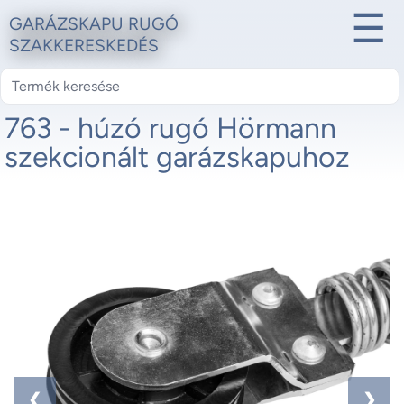
☰
GARÁZSKAPU RUGÓ
SZAKKERESKEDÉS
763 - húzó rugó Hörmann
szekcionált garázskapuhoz
1 / 4
❮
❯