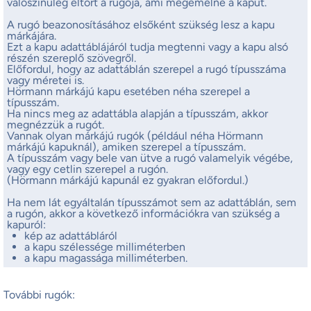
valószínűleg eltört a rugója, ami megemelné a kaput.
A rugó beazonosításához elsőként szükség lesz a kapu
márkájára.
Ezt a kapu adattáblájáról tudja megtenni vagy a kapu alsó
részén szereplő szövegről.
Előfordul, hogy az adattáblán szerepel a rugó típusszáma
vagy méretei is.
Hörmann márkájú kapu esetében néha szerepel a
típusszám.
Ha nincs meg az adattábla alapján a típusszám, akkor
megnézzük a rugót.
Vannak olyan márkájú rugók (például néha Hörmann
márkájú kapuknál), amiken szerepel a típusszám.
A típusszám vagy bele van ütve a rugó valamelyik végébe,
vagy egy cetlin szerepel a rugón.
(Hörmann márkájú kapunál ez gyakran előfordul.)
Ha nem lát egyáltalán típusszámot sem az adattáblán, sem
a rugón, akkor a következő információkra van szükség a
kapuról:
kép az adattábláról
a kapu szélessége milliméterben
a kapu magassága milliméterben.
További rugók: