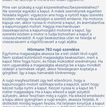
Mire van szükség a rugó kiszereléséhez/beszereléséhez?
Ne szerelje egyedül a kaput. A másik személynek egyetlen
feladata legyen: vigyázzon arra hogy a nyitott kapu szerelés
közben nehogy rácsukódjon a szerelő emberre. Ha motoros
kapuja van, akkor nyissa ki motorral a kaput, és áramtalanítsa
a kapumozgató motort. Hagyja mechanikusan
összekapcsolva a kapumozgató motorral a kaput. Így
szerelés közben a motor is tudja biztosítani a kaput a
visszazuhanástól. A rugó beakasztása után ne feledje el
visszacsavarni a rögzítőcsavart a rugó aljába.
Hörmann 763 rugó szerelése
Egyforma magasságba akassza be a két oldalt lévő rugót.
Nem szabad különböző magasságba beakasztani, mert a
kaput félre fogja húzni, és hibás működést eredményez. Ha
nem ugyanabba a magasságba akasztja be a kapu mindkét
oldalán a termékek végét, akkor feleslegesen koptatja a
görgőket. Így a kapu hamarabb tönkremegy.
A rugó megfeszítését úgy kell ellenőrizni, hogy a
kapumozgató motort szétkapcsolta a kaputól, azért hogy
kézzel tudja nyitni a kaput. Kézzel nyissa ki a kaput kb 1
méter magasságra. Ha a kapu elkezd a saját súlyától
süllyedni, akkor feszítsen még a rugón. Ha elkezd emelkedni
a kapu akkor gyengítsen a rugó erején, akassza feljebb. A
drótkötél mindig legyen feszes. Ha teljesen kinyitjuk a kaput