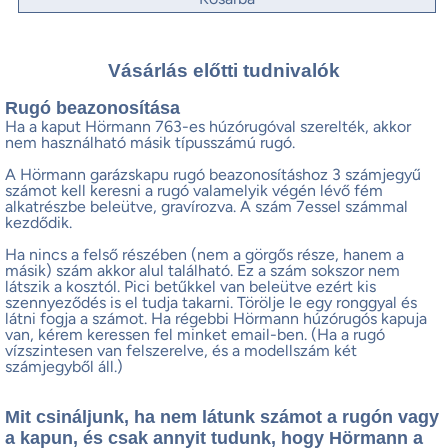
Vásárlás előtti tudnivalók
Rugó beazonosítása
Ha a kaput Hörmann 763-es húzórugóval szerelték, akkor
nem használható másik típusszámú rugó.
A Hörmann garázskapu rugó beazonosításhoz 3 számjegyű
számot kell keresni a rugó valamelyik végén lévő fém
alkatrészbe beleütve, gravírozva. A szám 7essel számmal
kezdődik.
Ha nincs a felső részében (nem a görgős része, hanem a
másik) szám akkor alul található. Ez a szám sokszor nem
látszik a kosztól. Pici betűkkel van beleütve ezért kis
szennyeződés is el tudja takarni. Törölje le egy ronggyal és
látni fogja a számot. Ha régebbi Hörmann húzórugós kapuja
van, kérem keressen fel minket email-ben. (Ha a rugó
vízszintesen van felszerelve, és a modellszám két
számjegyből áll.)
Mit csináljunk, ha nem látunk számot a rugón vagy
a kapun, és csak annyit tudunk, hogy Hörmann a