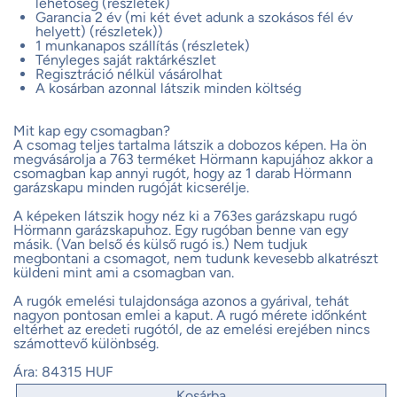
lehetőség (részletek)
Garancia 2 év (mi két évet adunk a szokásos fél év
helyett) (részletek))
1 munkanapos szállítás (részletek)
Tényleges saját raktárkészlet
Regisztráció nélkül vásárolhat
A kosárban azonnal látszik minden költség
Mit kap egy csomagban?
A csomag teljes tartalma látszik a dobozos képen. Ha ön
megvásárolja a 763 terméket Hörmann kapujához akkor a
csomagban kap annyi rugót, hogy az 1 darab Hörmann
garázskapu minden rugóját kicserélje.
A képeken látszik hogy néz ki a 763es garázskapu rugó
Hörmann garázskapuhoz. Egy rugóban benne van egy
másik. (Van belső és külső rugó is.) Nem tudjuk
megbontani a csomagot, nem tudunk kevesebb alkatrészt
küldeni mint ami a csomagban van.
A rugók emelési tulajdonsága azonos a gyárival, tehát
nagyon pontosan emlei a kaput. A rugó mérete időnként
eltérhet az eredeti rugótól, de az emelési erejében nincs
számottevő különbség.
Ára:
84315 HUF
Kosárba