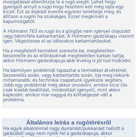
mozgatással ellenőrizze le a rugó erejét. Lehet hogy
gyengült annyit a rugó hogy feszíteni kell még rajta egy
kicsit. Ezt az eljárást évente egyszer ismételje meg, és
állítson a rugón ha szükséges. Ezzel megkíméli a
kapumozgatót.
A Hörmann 763 es rugó és a görgője nem igényel olajozást
vagy bármiféle karbantartást. A Hörmann garázskapu viszont
igen. Végeztesse el az időszakos karbantartásokat.
Ha a megfelelő terméket szerezte be, megfelelően
beszerelte és az előírásoknak megfelelően karban tartja,
akkor Hörmann garázskapuja akár évekig is jól tud működni.
Ha bármilyen problémát tapasztal a termékkel átvételnél,
beszerelés során, vagy karbantartás során, írja meg nekünk
mihamarabb, és technikai csapatunk igyekszik segíteni.
Jobb egy problémát még akkor orvosolni, amikor kicsi (és
csak kisebb beállítást, módosítást igényel), mint akkor
kapkodni, amikor már naggyá és költségessé vált a
probléma.
Általános leírás a rugótörésről
Ha egyik alkalommal nagy durranást/pukkanást hallott a
garázsból vagy nem nyílik fel a garázskapuja, akkor