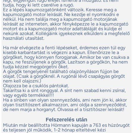
régi, elgyengült rugó erejét ismerte a mozgató. És nem
tudja, hogy ki lett cserélve a rugó.
Ez a lépés kapumozgatónként változik. Keresse meg a
kapumozgató motor leírását. Ne kezdje el nyomkodni e
nélkül. Ha nem találja meg a kapumozgató motorjának
leírását az interneten, akkor fényképezze le a kapumozgató
motort és a kapumozgató motor adattábláját és küldje el
nekünk azokat. Kollégáink igyekeznek elküldeni a megfelelő
használati utasítást.
Ha már elvégezte a fenti lépéseket, érdemes ezen túl egy
kisebb karbantartást is végezni a kapun. Ellenőrizze le a
görgőket, hogy könnyen forogjanak. Amikor be van csukva a
kapu, ne feszüljenek a görgők. Lazítson a görgőkön, ha nem
tudja kézzel megpörgetni őket.
A görgők tengelyénél található olajzónyíláson fújjon be
olajat. (Csak a görgőknél. A rugónál lévő csapágyas görgőt
nem kell olajozni.)
Olajozza be a csuklós pántokat.
Takarítsa ki a sínt ronggyal. A sínt nem szabad kenni zsírral,
vagy egyéb termékkel!!!
Ha a sínben van olyan szennyeződés, ami nem jön ki, akkor
olyan tisztítószert alkalmazzon, ami oldja a szennyeződést,
de nem marja a horganyt. Olvassa el a tisztítószer leírását!
Felszerelés után
Miután már beállította Hörmann kapuján a 763 es húzórugót
és teljesen jól működik, 1-2 hónap elteltével kézi