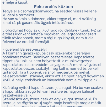
emelje a kaput.
Felszerelés közben
Tegye el a csomagolóanyagot, ha esetleg vissza kellene
küldeni a terméket.
Ha van számla a dobozon, akkor tegye el, mert szükség
lehet rá. pl: garanciális ügyek intézéséhez.
Előfordulhat hogy az új 763 rugó rövidebbnek tűnik. 1-2 cm
eltérés időnként lehet a rugókban, de legtöbbször azért
tűnik rövidebbnek, mert a régi rugó kinyúlt, nem tudja
felvenni az eredeti formáját.
Figyelem! Balesetveszély!
A Hörmann garázskapuba csak szakember cseréljen
pótalkatrészeket. Bármilyen beszereléssel kapcsolatos
tippet közlünk, az nem helyettesíti a munkavégzéssel
kapcsolatos balesetvédelmi anyagokat. A munkavégzéssel
kapcsolatos összes szabályt meg kell ismerned és be kell
tartanod. Ha a tippjeink valahol megsértik bármelyik
balesetvédelmi szabályt, akkor azt a tippet hagyd figyelmen
kívül. A helyi szabályok az irányadóak nem a mi tippjeink.
Kizárólag nyitott kapunál szerelje a rugót. Ha be van csukva
a kapu, akkor a rugó fel van feszítve és nagyon baleset
veszélyessé válik.
Szereléskor egyszerre csak ez egyik rugót szerelje ki. És
szerelje be rögtön az új rugót, majd ismételje meg a másik
oldalt. Ne szerelje ki mind a két oldalt egyszerre.